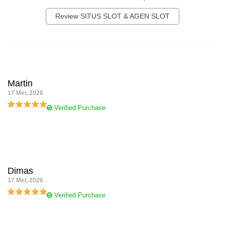
Review SITUS SLOT & AGEN SLOT
Thank you for rating!
Write a full reviews.
Martin
17 Mei, 2026
Verified Purchase
SLOT GACOR beneran cocok buat pemain modal kecil. Login
cepat, pasaran lengkap, dan transaksi aman bikin main jadi lebih
nyaman setiap hari.
Dimas
17 Mei, 2026
Verified Purchase
Tampilan websitenya bersih dan mudah dipahami. Informasi yang
saya cari bisa ditemukan dengan cepat.