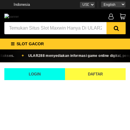
Indonesia
SLOT GACOR
ses.
ULAR288 menyediakan informasi game online digital, pengelol
LOGIN
DAFTAR