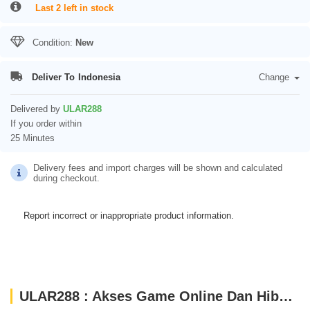
Last 2 left in stock
Condition:
New
Deliver To
Indonesia
Change
Delivered by
ULAR288
If you order within
25 Minutes
Delivery fees and import charges will be shown and calculated
during checkout.
Report incorrect or inappropriate product information.
ULAR288 : Akses Game Online Dan Hiburan Orang Dewasa Di Indonesia.