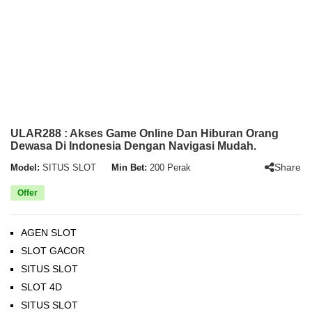
ULAR288 : Akses Game Online Dan Hiburan Orang
Dewasa Di Indonesia Dengan Navigasi Mudah.
Share
Model:
SITUS SLOT
Min Bet:
200 Perak
Offer
AGEN SLOT
SLOT GACOR
SITUS SLOT
SLOT 4D
SITUS SLOT