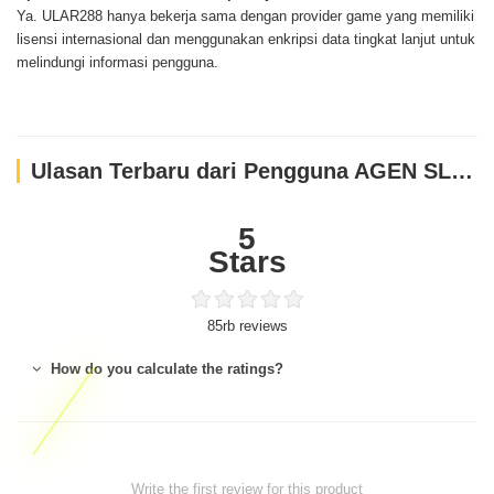
Ya. ULAR288 hanya bekerja sama dengan provider game yang memiliki
lisensi internasional dan menggunakan enkripsi data tingkat lanjut untuk
melindungi informasi pengguna.
Ulasan Terbaru dari Pengguna AGEN SLOT
5
Stars
85rb reviews
How do you calculate the ratings?
Write the first review for this product