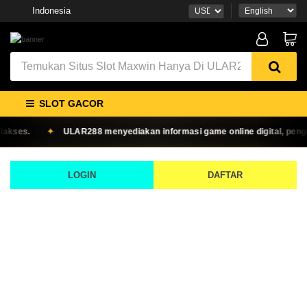
Indonesia
SLOT GACOR
es.
ULAR288 menyediakan informasi game online digital, pengelol
LOGIN
DAFTAR