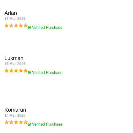
Arlan
17 Mei, 2026
Verified Purchase
Saya suka karena ada panduan mengenai pengelolaan akun dan
pengingat untuk bermain secara bertanggung jawab.
Lukman
15 Mei, 2026
Verified Purchase
Customer service SLOT GACOR cepat tanggap dan ramah.
Setiap transaksi deposit maupun withdraw diproses tanpa ribet
dan terasa aman.
Komarun
14 Mei, 2026
Verified Purchase
Awalnya cuma coba-coba daftar di SLOT GACOR, ternyata