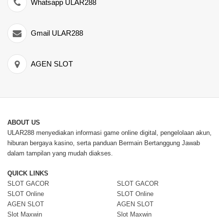
Whatsapp ULAR288
Gmail ULAR288
AGEN SLOT
ABOUT US
ULAR288 menyediakan informasi game online digital, pengelolaan akun,
hiburan bergaya kasino, serta panduan Bermain Bertanggung Jawab
dalam tampilan yang mudah diakses.
QUICK LINKS
SLOT GACOR
SLOT GACOR
SLOT Online
SLOT Online
AGEN SLOT
AGEN SLOT
Slot Maxwin
Slot Maxwin