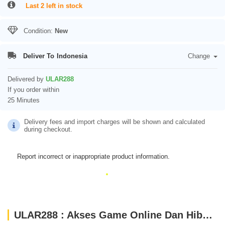
Last 2 left in stock
Condition:
New
Deliver To
Indonesia
Change
Delivered by
ULAR288
If you order within
25 Minutes
Delivery fees and import charges will be shown and calculated
during checkout.
Report incorrect or inappropriate product information.
ULAR288 : Akses Game Online Dan Hiburan Orang Dewasa Di Indonesia.