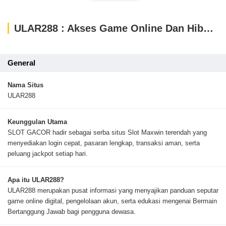
ULAR288 : Akses Game Online Dan Hiburan Orang Dewasa Di Indonesia.
General
Nama Situs
ULAR288
Keunggulan Utama
SLOT GACOR hadir sebagai serba situs Slot Maxwin terendah yang
menyediakan login cepat, pasaran lengkap, transaksi aman, serta
peluang jackpot setiap hari.
Apa itu ULAR288?
ULAR288 merupakan pusat informasi yang menyajikan panduan seputar
game online digital, pengelolaan akun, serta edukasi mengenai Bermain
Bertanggung Jawab bagi pengguna dewasa.