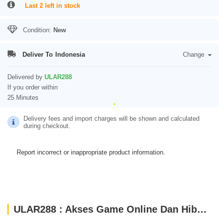
Last 2 left in stock
Condition:
New
Deliver To
Indonesia
Change
Delivered by
ULAR288
If you order within
25 Minutes
Delivery fees and import charges will be shown and calculated
during checkout.
Report incorrect or inappropriate product information.
ULAR288 : Akses Game Online Dan Hiburan Orang Dewasa Di Indonesia.