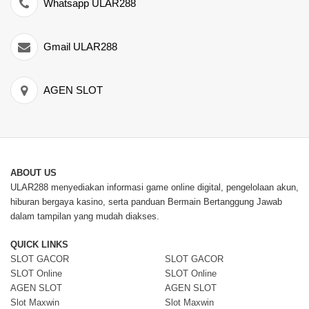
Whatsapp ULAR288
Gmail ULAR288
AGEN SLOT
ABOUT US
ULAR288 menyediakan informasi game online digital, pengelolaan akun,
hiburan bergaya kasino, serta panduan Bermain Bertanggung Jawab
dalam tampilan yang mudah diakses.
QUICK LINKS
SLOT GACOR
SLOT GACOR
SLOT Online
SLOT Online
AGEN SLOT
AGEN SLOT
Slot Maxwin
Slot Maxwin