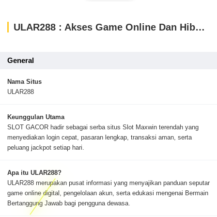
ULAR288 : Akses Game Online Dan Hiburan Orang Dewasa Di Indonesia.
General
Nama Situs
ULAR288
Keunggulan Utama
SLOT GACOR hadir sebagai serba situs Slot Maxwin terendah yang
menyediakan login cepat, pasaran lengkap, transaksi aman, serta
peluang jackpot setiap hari.
Apa itu ULAR288?
ULAR288 merupakan pusat informasi yang menyajikan panduan seputar
game online digital, pengelolaan akun, serta edukasi mengenai Bermain
Bertanggung Jawab bagi pengguna dewasa.