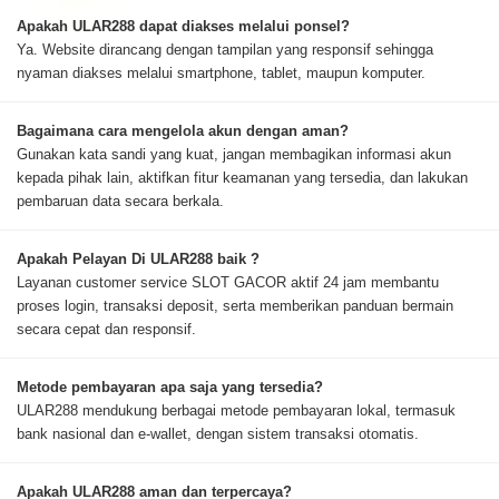
Apakah ULAR288 dapat diakses melalui ponsel?
Ya. Website dirancang dengan tampilan yang responsif sehingga
nyaman diakses melalui smartphone, tablet, maupun komputer.
Bagaimana cara mengelola akun dengan aman?
Gunakan kata sandi yang kuat, jangan membagikan informasi akun
kepada pihak lain, aktifkan fitur keamanan yang tersedia, dan lakukan
pembaruan data secara berkala.
Apakah Pelayan Di ULAR288 baik ?
Layanan customer service SLOT GACOR aktif 24 jam membantu
proses login, transaksi deposit, serta memberikan panduan bermain
secara cepat dan responsif.
Metode pembayaran apa saja yang tersedia?
ULAR288 mendukung berbagai metode pembayaran lokal, termasuk
bank nasional dan e-wallet, dengan sistem transaksi otomatis.
Apakah ULAR288 aman dan terpercaya?