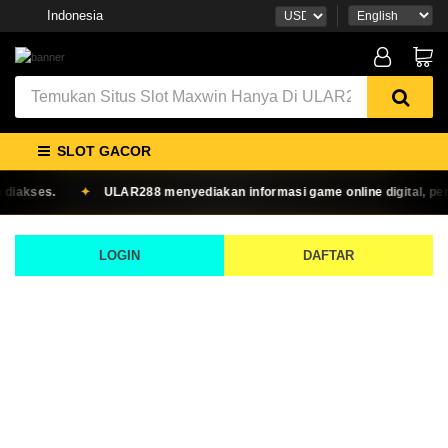
Indonesia
SLOT GACOR
kses.
ULAR288 menyediakan informasi game online digital, pengelo
LOGIN
DAFTAR