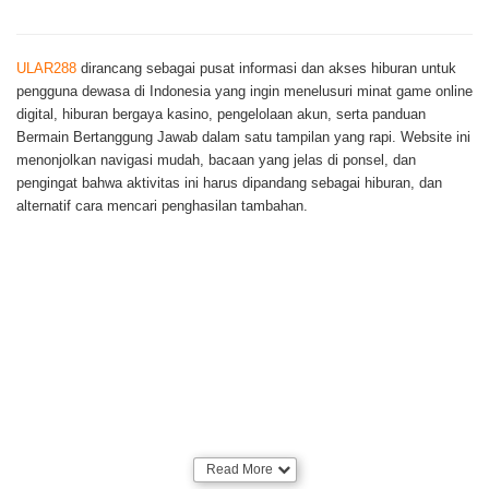
ULAR288
dirancang sebagai pusat informasi dan akses hiburan untuk
pengguna dewasa di Indonesia yang ingin menelusuri minat game online
digital, hiburan bergaya kasino, pengelolaan akun, serta panduan
Bermain Bertanggung Jawab dalam satu tampilan yang rapi. Website ini
menonjolkan navigasi mudah, bacaan yang jelas di ponsel, dan
pengingat bahwa aktivitas ini harus dipandang sebagai hiburan, dan
alternatif cara mencari penghasilan tambahan.
Read More