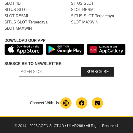
SLOT 4D
SITUS SLOT
SITUS SLOT
SLOT RESMI
SLOT RESMI
SITUS SLOT Terpercaya
SITUS SLOT Terpercaya
SLOT MAXWIN
SLOT MAXWIN
DOWNLOAD OUR APP
SUBSCRIBE TO NEWSLETTER
SUBSCRIBE
Connect With Us:
© 2014 - 2026 AGEN SLOT 4D • ULAR288 • All Rights Reserved.