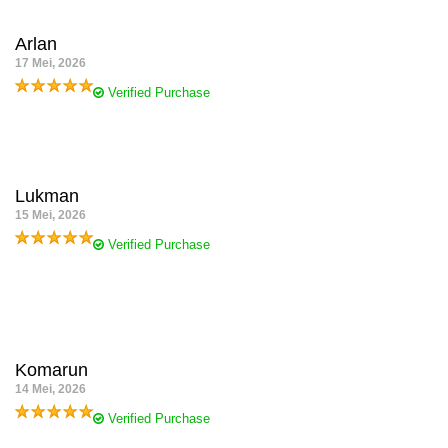
Arlan
17 Mei, 2026
Verified Purchase
Saya suka karena ada panduan mengenai pengelolaan akun dan
pengingat untuk bermain secara bertanggung jawab.
Lukman
15 Mei, 2026
Verified Purchase
Customer service SLOT GACOR cepat tanggap dan ramah.
Setiap transaksi deposit maupun withdraw diproses tanpa ribet
dan terasa aman.
Komarun
14 Mei, 2026
Verified Purchase
Awalnya cuma coba-coba daftar di SLOT GACOR, ternyata