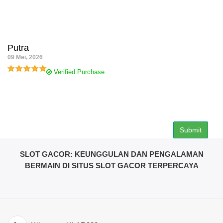
sistemnya terpercaya dan peluang menang harian memang
terasa lebih bagus dibanding situs lain.
Putra
09 Mei, 2026
Verified Purchase
SLOT GACOR punya sistem login cepat dan tampilan ringan.
Main SITUS SLOT jadi lebih lancar tanpa kendala, apalagi
transaksi selalu diproses cepat.
Submit
SLOT GACOR: KEUNGGULAN DAN PENGALAMAN
BERMAIN DI SITUS SLOT GACOR TERPERCAYA