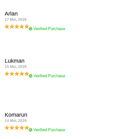
Arlan
17 Mei, 2026
Verified Purchase
Saya suka karena ada panduan mengenai pengelolaan akun dan
pengingat untuk bermain secara bertanggung jawab.
Lukman
15 Mei, 2026
Verified Purchase
Customer service SLOT GACOR cepat tanggap dan ramah.
Setiap transaksi deposit maupun withdraw diproses tanpa ribet
dan terasa aman.
Komarun
14 Mei, 2026
Verified Purchase
Awalnya cuma coba-coba daftar di SLOT GACOR, ternyata