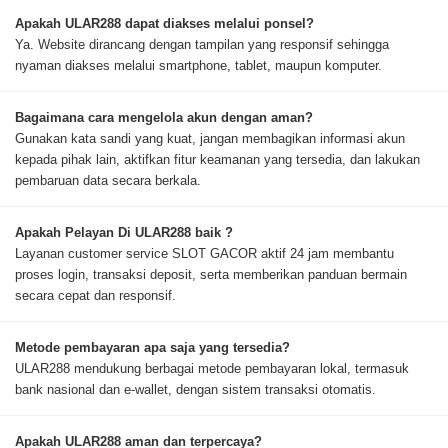
Apakah ULAR288 dapat diakses melalui ponsel?
Ya. Website dirancang dengan tampilan yang responsif sehingga
nyaman diakses melalui smartphone, tablet, maupun komputer.
Bagaimana cara mengelola akun dengan aman?
Gunakan kata sandi yang kuat, jangan membagikan informasi akun
kepada pihak lain, aktifkan fitur keamanan yang tersedia, dan lakukan
pembaruan data secara berkala.
Apakah Pelayan Di ULAR288 baik ?
Layanan customer service SLOT GACOR aktif 24 jam membantu
proses login, transaksi deposit, serta memberikan panduan bermain
secara cepat dan responsif.
Metode pembayaran apa saja yang tersedia?
ULAR288 mendukung berbagai metode pembayaran lokal, termasuk
bank nasional dan e-wallet, dengan sistem transaksi otomatis.
Apakah ULAR288 aman dan terpercaya?