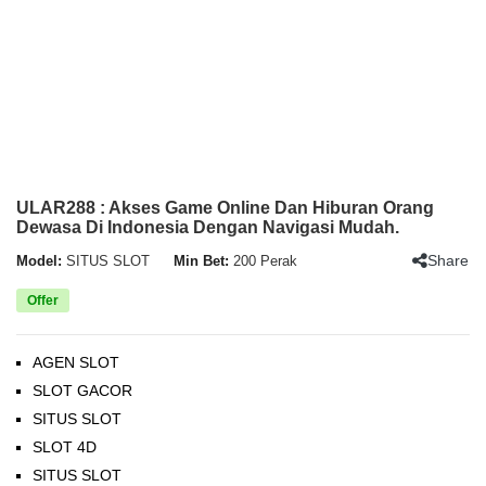
ULAR288 : Akses Game Online Dan Hiburan Orang
Dewasa Di Indonesia Dengan Navigasi Mudah.
Share
Model:
SITUS SLOT
Min Bet:
200 Perak
Offer
AGEN SLOT
SLOT GACOR
SITUS SLOT
SLOT 4D
SITUS SLOT