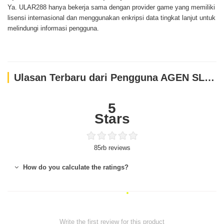
Ya. ULAR288 hanya bekerja sama dengan provider game yang memiliki
lisensi internasional dan menggunakan enkripsi data tingkat lanjut untuk
melindungi informasi pengguna.
Ulasan Terbaru dari Pengguna AGEN SLOT
5
Stars
85rb reviews
How do you calculate the ratings?
Write the first review for this product