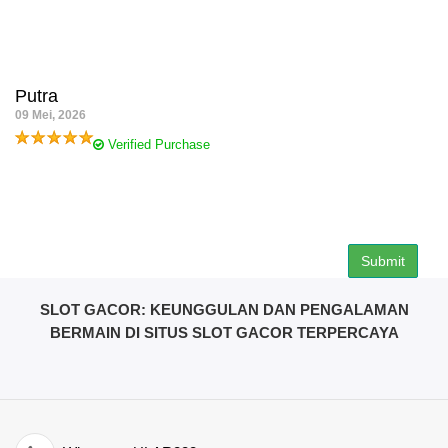
sistemnya terpercaya dan peluang menang harian memang
terasa lebih bagus dibanding situs lain.
Putra
09 Mei, 2026
Verified Purchase
SLOT GACOR punya sistem login cepat dan tampilan ringan.
Main SITUS SLOT jadi lebih lancar tanpa kendala, apalagi
transaksi selalu diproses cepat.
Submit
SLOT GACOR: KEUNGGULAN DAN PENGALAMAN
BERMAIN DI SITUS SLOT GACOR TERPERCAYA