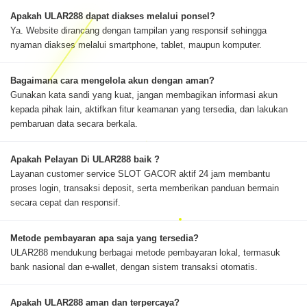
Apakah ULAR288 dapat diakses melalui ponsel?
Ya. Website dirancang dengan tampilan yang responsif sehingga
nyaman diakses melalui smartphone, tablet, maupun komputer.
Bagaimana cara mengelola akun dengan aman?
Gunakan kata sandi yang kuat, jangan membagikan informasi akun
kepada pihak lain, aktifkan fitur keamanan yang tersedia, dan lakukan
pembaruan data secara berkala.
Apakah Pelayan Di ULAR288 baik ?
Layanan customer service SLOT GACOR aktif 24 jam membantu
proses login, transaksi deposit, serta memberikan panduan bermain
secara cepat dan responsif.
Metode pembayaran apa saja yang tersedia?
ULAR288 mendukung berbagai metode pembayaran lokal, termasuk
bank nasional dan e-wallet, dengan sistem transaksi otomatis.
Apakah ULAR288 aman dan terpercaya?