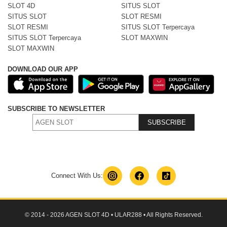
SLOT 4D
SITUS SLOT
SITUS SLOT
SLOT RESMI
SLOT RESMI
SITUS SLOT Terpercaya
SITUS SLOT Terpercaya
SLOT MAXWIN
SLOT MAXWIN
DOWNLOAD OUR APP
SUBSCRIBE TO NEWSLETTER
SUBSCRIBE
Connect With Us:
© 2014 - 2026 AGEN SLOT 4D • ULAR288 • All Rights Reserved.