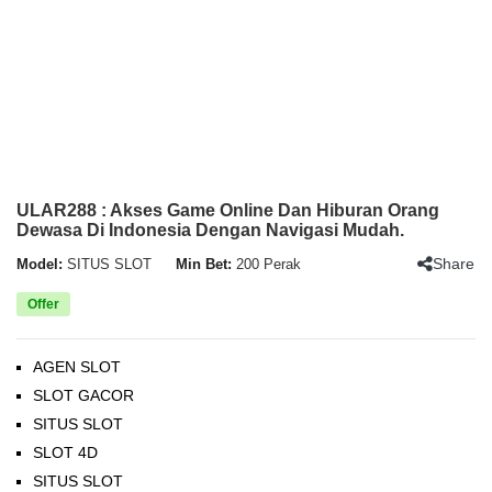
ULAR288 : Akses Game Online Dan Hiburan Orang
Dewasa Di Indonesia Dengan Navigasi Mudah.
Share
Model:
SITUS SLOT
Min Bet:
200 Perak
Offer
AGEN SLOT
SLOT GACOR
SITUS SLOT
SLOT 4D
SITUS SLOT