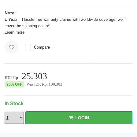
Note:
1 Year
Hassle-free warranty claims with worldwide coverage; we’ll
cover the shipping costs*.
Learn more
Compare
25.303
IDR Rp.
Was
IDR Rp.
100.303
90% OFF
In Stock
Login SLOT GACOR
LOGIN