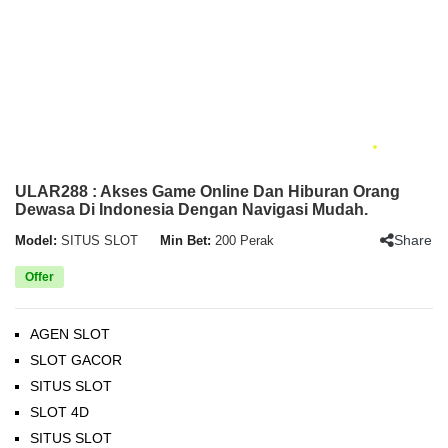
ULAR288 : Akses Game Online Dan Hiburan Orang
Dewasa Di Indonesia Dengan Navigasi Mudah.
Share
Model:
SITUS SLOT
Min Bet:
200 Perak
Offer
AGEN SLOT
SLOT GACOR
SITUS SLOT
SLOT 4D
SITUS SLOT