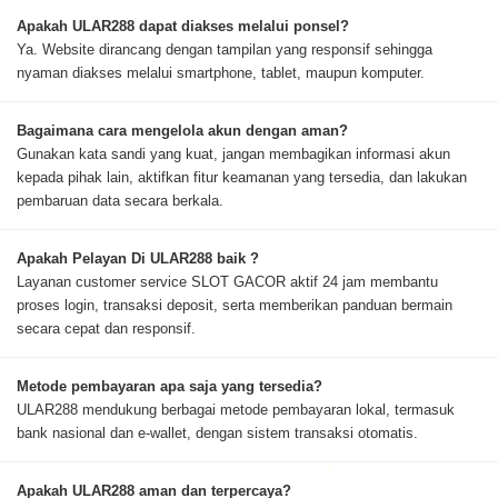
Apakah ULAR288 dapat diakses melalui ponsel?
Ya. Website dirancang dengan tampilan yang responsif sehingga
nyaman diakses melalui smartphone, tablet, maupun komputer.
Bagaimana cara mengelola akun dengan aman?
Gunakan kata sandi yang kuat, jangan membagikan informasi akun
kepada pihak lain, aktifkan fitur keamanan yang tersedia, dan lakukan
pembaruan data secara berkala.
Apakah Pelayan Di ULAR288 baik ?
Layanan customer service SLOT GACOR aktif 24 jam membantu
proses login, transaksi deposit, serta memberikan panduan bermain
secara cepat dan responsif.
Metode pembayaran apa saja yang tersedia?
ULAR288 mendukung berbagai metode pembayaran lokal, termasuk
bank nasional dan e-wallet, dengan sistem transaksi otomatis.
Apakah ULAR288 aman dan terpercaya?