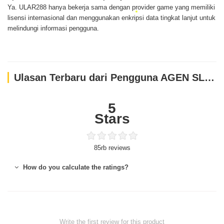
Ya. ULAR288 hanya bekerja sama dengan provider game yang memiliki
lisensi internasional dan menggunakan enkripsi data tingkat lanjut untuk
melindungi informasi pengguna.
Ulasan Terbaru dari Pengguna AGEN SLOT
5
Stars
85rb reviews
How do you calculate the ratings?
Write the first review for this product