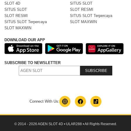
SLOT 4D
SITUS SLOT
SITUS SLOT
SLOT RESMI
SLOT RESMI
SITUS SLOT Terpercaya
SITUS SLOT Terpercaya
SLOT MAXWIN
SLOT MAXWIN
DOWNLOAD OUR APP
SUBSCRIBE TO NEWSLETTER
SUBSCRIBE
Connect With Us:
© 2014 - 2026 AGEN SLOT 4D • ULAR288 • All Rights Reserved.