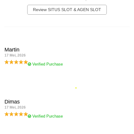
Review SITUS SLOT & AGEN SLOT
Thank you for rating!
Write a full reviews.
Martin
17 Mei, 2026
Verified Purchase
SLOT GACOR beneran cocok buat pemain modal kecil. Login
cepat, pasaran lengkap, dan transaksi aman bikin main jadi lebih
nyaman setiap hari.
Dimas
17 Mei, 2026
Verified Purchase
Tampilan websitenya bersih dan mudah dipahami. Informasi yang
saya cari bisa ditemukan dengan cepat.