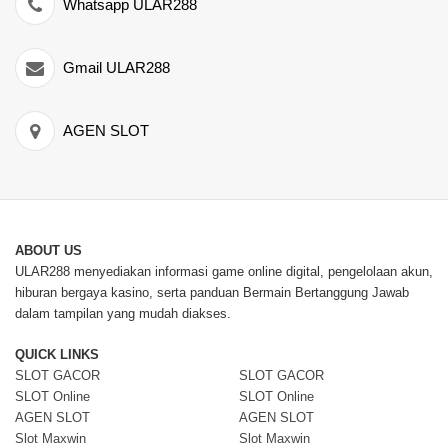
Whatsapp ULAR288
Gmail ULAR288
AGEN SLOT
ABOUT US
ULAR288 menyediakan informasi game online digital, pengelolaan akun,
hiburan bergaya kasino, serta panduan Bermain Bertanggung Jawab
dalam tampilan yang mudah diakses.
QUICK LINKS
SLOT GACOR
SLOT GACOR
SLOT Online
SLOT Online
AGEN SLOT
AGEN SLOT
Slot Maxwin
Slot Maxwin