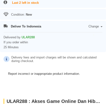
Last 2 left in stock
Condition:
New
Deliver To
Indonesia
Change
Delivered by
ULAR288
If you order within
25 Minutes
Delivery fees and import charges will be shown and calculated
during checkout.
Report incorrect or inappropriate product information.
ULAR288 : Akses Game Online Dan Hiburan Orang Dewasa Di Indonesia.