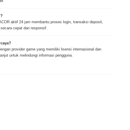
er.
 ?
OR aktif 24 jam membantu proses login, transaksi deposit,
secara cepat dan responsif.
rcaya?
gan provider game yang memiliki lisensi internasional dan
lanjut untuk melindungi informasi pengguna.