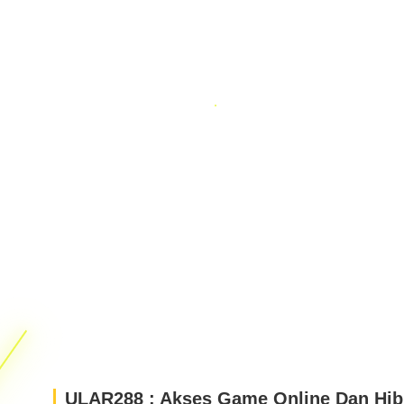
ULAR288 : Akses Game Online Dan Hib