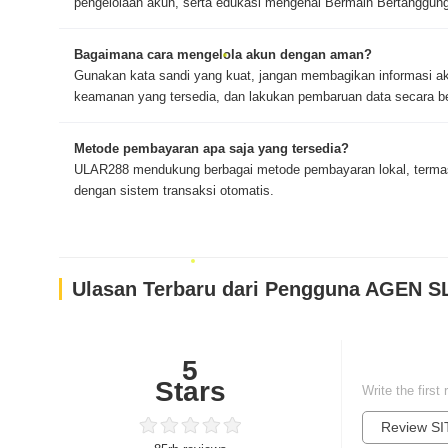
pengelolaan akun, serta edukasi mengenai Bermain Bertanggun
Bagaimana cara mengelola akun dengan aman?
Gunakan kata sandi yang kuat, jangan membagikan informasi akun
keamanan yang tersedia, dan lakukan pembaruan data secara be
Metode pembayaran apa saja yang tersedia?
ULAR288 mendukung berbagai metode pembayaran lokal, termasu
dengan sistem transaksi otomatis.
Ulasan Terbaru dari Pengguna AGEN 
5
Stars
Write the first
Review S