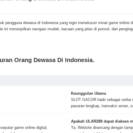
uk pengguna dewasa di Indonesia yang ingin menelusuri minat game online di
 ini menonjolkan navigasi mudah, bacaan yang jelas di ponsel, dan pengingat
uran Orang Dewasa Di Indonesia.
Keunggulan Utama
SLOT GACOR hadir sebagai serba si
pasaran lengkap, transaksi aman, se
Apakah ULAR288 dapat diakses m
putar game online digital,
Ya. Website dirancang dengan tamp