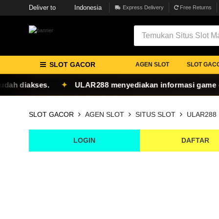
Deliver to
Indonesia
Express Delivery
Free Returns
SLOT GACOR
AGEN SLOT
SLOT GAC
akses.
ULAR288 menyediakan informasi game online dig
SLOT GACOR
AGEN SLOT
SITUS SLOT
ULAR288 :
LOGIN
DAFTAR