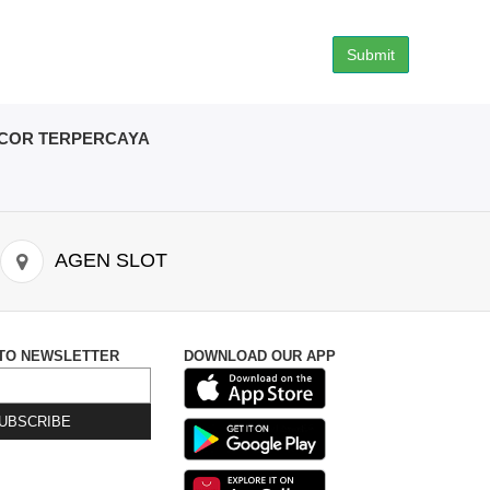
alu diproses cepat.
Submit
ACOR TERPERCAYA
AGEN SLOT
 TO NEWSLETTER
DOWNLOAD OUR APP
UBSCRIBE