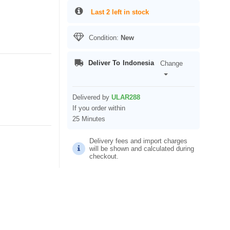
Last 2 left in stock
Condition:
New
Deliver To
Indonesia
Change
Delivered by
ULAR288
If you order within
25 Minutes
Delivery fees and import charges
will be shown and calculated during
checkout.