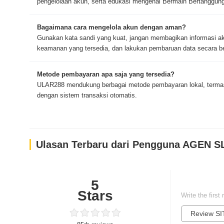
pengelolaan akun, serta edukasi mengenai Bermain Bertanggun
Bagaimana cara mengelola akun dengan aman?
Gunakan kata sandi yang kuat, jangan membagikan informasi akun
keamanan yang tersedia, dan lakukan pembaruan data secara be
Metode pembayaran apa saja yang tersedia?
ULAR288 mendukung berbagai metode pembayaran lokal, termasu
dengan sistem transaksi otomatis.
Ulasan Terbaru dari Pengguna AGEN 
5
Stars
Write the first
Review S