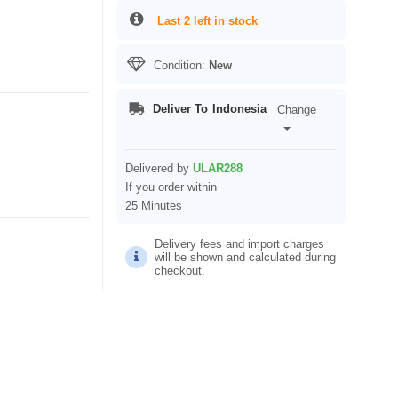
Last 2 left in stock
Condition:
New
Deliver To
Indonesia
Change
Delivered by
ULAR288
If you order within
25 Minutes
Delivery fees and import charges
will be shown and calculated during
checkout.