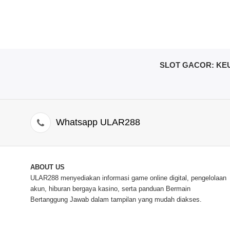
SLOT GACOR punya sistem login cepat dan tampilan ringan. Ma
SLOT GACOR: KE
Whatsapp ULAR288
ABOUT US
ULAR288 menyediakan informasi game online digital, pengelolaan
akun, hiburan bergaya kasino, serta panduan Bermain
Bertanggung Jawab dalam tampilan yang mudah diakses.