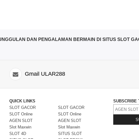
in SITUS SLOT jadi lebih lancar tanpa kendala, apalagi transaksi sel
UNGGULAN DAN PENGALAMAN BERMAIN DI SITUS SLOT G
Gmail ULAR288
QUICK LINKS
SUBSCRIBE
SLOT GACOR
SLOT GACOR
SLOT Online
SLOT Online
S
AGEN SLOT
AGEN SLOT
Slot Maxwin
Slot Maxwin
SLOT 4D
SITUS SLOT