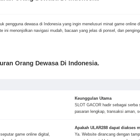
uk pengguna dewasa di Indonesia yang ingin menelusuri minat game online di
 ini menonjolkan navigasi mudah, bacaan yang jelas di ponsel, dan pengingat
uran Orang Dewasa Di Indonesia.
Keunggulan Utama
SLOT GACOR hadir sebagai serba si
pasaran lengkap, transaksi aman, se
Apakah ULAR288 dapat diakses m
putar game online digital,
Ya. Website dirancang dengan tamp