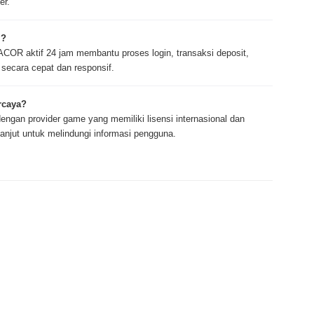
er.
 ?
OR aktif 24 jam membantu proses login, transaksi deposit,
secara cepat dan responsif.
rcaya?
gan provider game yang memiliki lisensi internasional dan
lanjut untuk melindungi informasi pengguna.