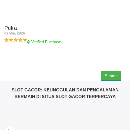
sistemnya terpercaya dan peluang menang harian memang
terasa lebih bagus dibanding situs lain.
Putra
09 Mei, 2026
Verified Purchase
SLOT GACOR punya sistem login cepat dan tampilan ringan.
Main SITUS SLOT jadi lebih lancar tanpa kendala, apalagi
transaksi selalu diproses cepat.
Submit
SLOT GACOR: KEUNGGULAN DAN PENGALAMAN
BERMAIN DI SITUS SLOT GACOR TERPERCAYA