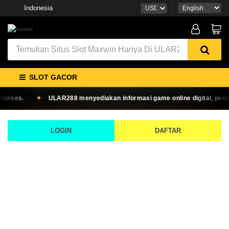
Indonesia
SLOT GACOR
ses.
ULAR288 menyediakan informasi game online digital, pengelol
LOGIN
DAFTAR