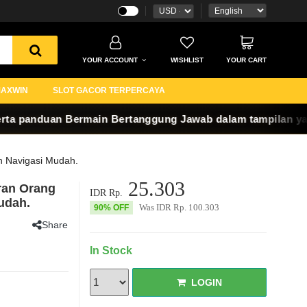
YOUR ACCOUNT
WISHLIST
YOUR CART
MAXWIN
SLOT GACOR TERPERCAYA
anduan Bermain Bertanggung Jawab dalam tampilan yang mud
 Navigasi Mudah.
25.303
ran Orang
IDR Rp.
udah.
Was
IDR Rp.
100.303
90% OFF
Share
In Stock
Login SLOT GACOR
LOGIN