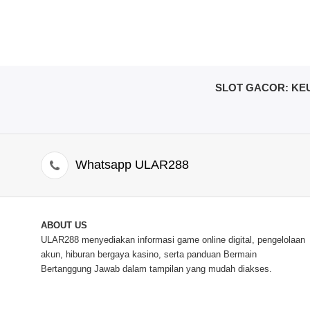
SLOT GACOR punya sistem login cepat dan tampilan ringan. Ma
SLOT GACOR: KE
Whatsapp ULAR288
ABOUT US
ULAR288 menyediakan informasi game online digital, pengelolaan
akun, hiburan bergaya kasino, serta panduan Bermain
Bertanggung Jawab dalam tampilan yang mudah diakses.