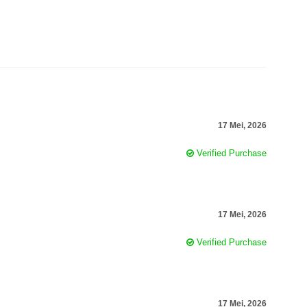
17 Mei, 2026
Verified Purchase
an setiap hari.
17 Mei, 2026
Verified Purchase
17 Mei, 2026