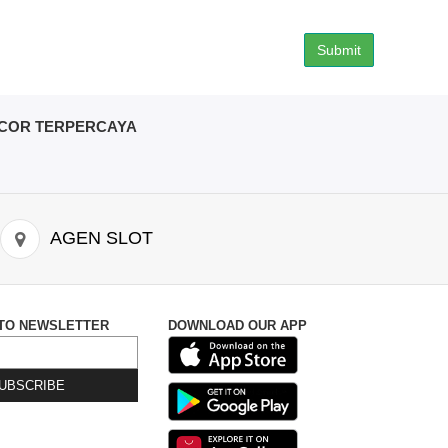
alu diproses cepat.
Submit
ACOR TERPERCAYA
AGEN SLOT
 TO NEWSLETTER
DOWNLOAD OUR APP
UBSCRIBE