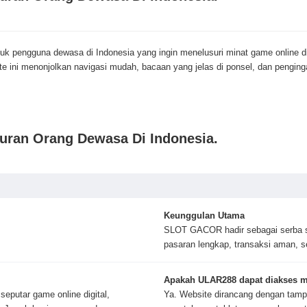
uk pengguna dewasa di Indonesia yang ingin menelusuri minat game online di
 ini menonjolkan navigasi mudah, bacaan yang jelas di ponsel, dan pengingat
uran Orang Dewasa Di Indonesia.
Keunggulan Utama
SLOT GACOR hadir sebagai serba si
pasaran lengkap, transaksi aman, se
Apakah ULAR288 dapat diakses m
putar game online digital,
Ya. Website dirancang dengan tamp