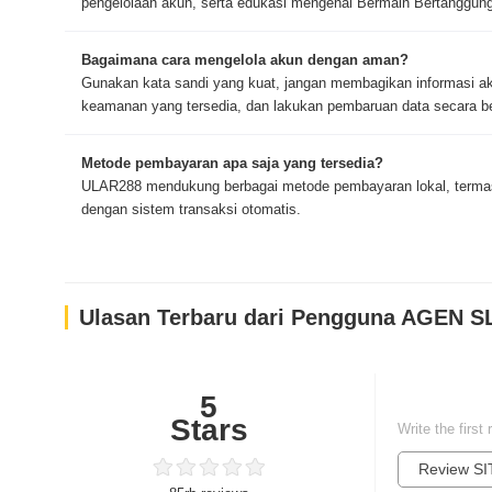
pengelolaan akun, serta edukasi mengenai Bermain Bertanggun
Bagaimana cara mengelola akun dengan aman?
Gunakan kata sandi yang kuat, jangan membagikan informasi akun
keamanan yang tersedia, dan lakukan pembaruan data secara be
Metode pembayaran apa saja yang tersedia?
ULAR288 mendukung berbagai metode pembayaran lokal, termasu
dengan sistem transaksi otomatis.
Ulasan Terbaru dari Pengguna AGEN 
5
Stars
Write the first
Review S