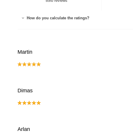
85rb reviews
Thank you for r
Write a full r
How do you calculate the ratings?
Martin
SLOT GACOR beneran cocok buat pemain modal kecil. Login ce
Dimas
Tampilan websitenya bersih dan mudah dipahami. Informasi 
Arlan