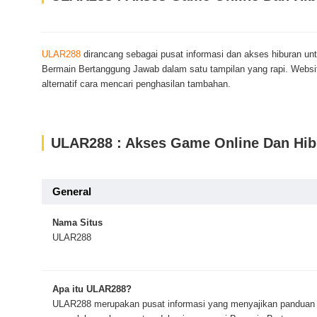
ULAR288
dirancang sebagai pusat informasi dan akses hiburan unt
Bermain Bertanggung Jawab dalam satu tampilan yang rapi. Website
alternatif cara mencari penghasilan tambahan.
ULAR288 : Akses Game Online Dan Hib
General
Nama Situs
ULAR288
Apa itu ULAR288?
ULAR288 merupakan pusat informasi yang menyajikan panduan se