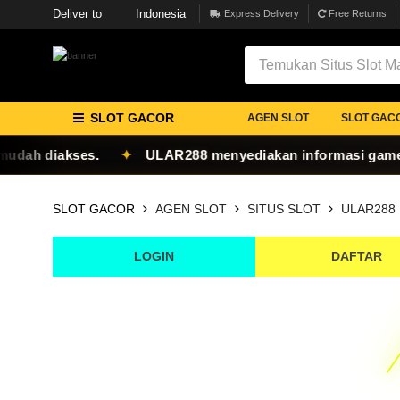
Deliver to
Indonesia
Express Delivery
Free Returns
SLOT GACOR
AGEN SLOT
SLOT GAC
iakses.
ULAR288 menyediakan informasi game online di
SLOT GACOR
AGEN SLOT
SITUS SLOT
ULAR288 :
LOGIN
DAFTAR