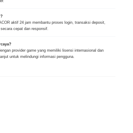
er.
 ?
OR aktif 24 jam membantu proses login, transaksi deposit,
secara cepat dan responsif.
rcaya?
gan provider game yang memiliki lisensi internasional dan
lanjut untuk melindungi informasi pengguna.