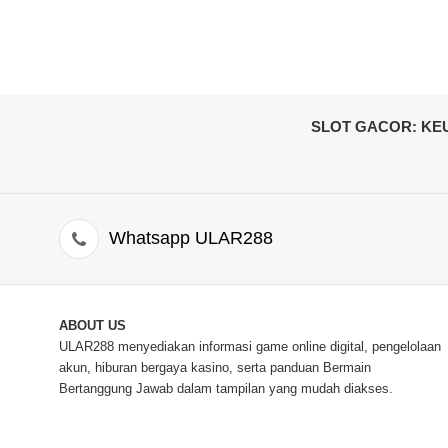
SLOT GACOR punya sistem login cepat dan tampilan ringan. Ma
SLOT GACOR: KE
Whatsapp ULAR288
ABOUT US
ULAR288 menyediakan informasi game online digital, pengelolaan
akun, hiburan bergaya kasino, serta panduan Bermain
Bertanggung Jawab dalam tampilan yang mudah diakses.