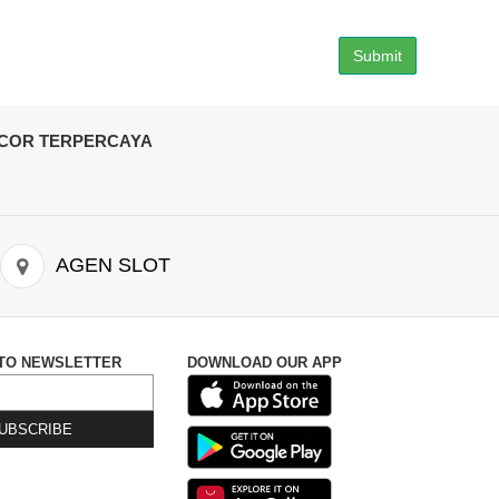
alu diproses cepat.
Submit
ACOR TERPERCAYA
AGEN SLOT
 TO NEWSLETTER
DOWNLOAD OUR APP
UBSCRIBE