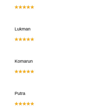
Saya suka karena ada panduan mengenai pengelolaan akun 
Lukman
Customer service SLOT GACOR cepat tanggap dan ramah. Set
Komarun
Awalnya cuma coba-coba daftar di SLOT GACOR, ternyata sis
Putra