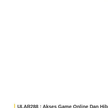
ULAR288 : Akses Game Online Dan Hib