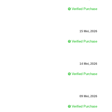
Verified Purchase
15 Mei, 2026
Verified Purchase
asa aman.
14 Mei, 2026
Verified Purchase
agus dibanding situs lain.
09 Mei, 2026
Verified Purchase