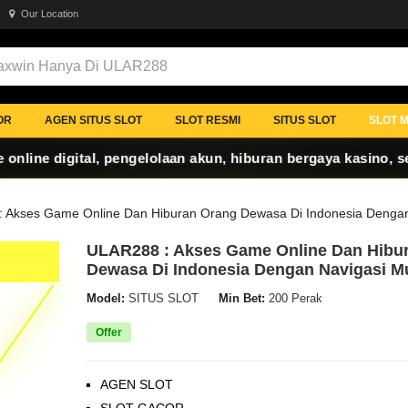
Our Location
OR
AGEN SITUS SLOT
SLOT RESMI
SITUS SLOT
SLOT 
gital, pengelolaan akun, hiburan bergaya kasino, serta p
 Akses Game Online Dan Hiburan Orang Dewasa Di Indonesia Dengan
ULAR288 : Akses Game Online Dan Hibu
Dewasa Di Indonesia Dengan Navigasi M
Model:
SITUS SLOT
Min Bet:
200 Perak
Offer
AGEN SLOT
SLOT GACOR