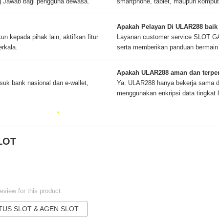
g Jawab bagi pengguna dewasa.
smartphone, tablet, maupun komput
Apakah Pelayan Di ULAR288 baik
 kepada pihak lain, aktifkan fitur
Layanan customer service SLOT GAC
rkala.
serta memberikan panduan bermain 
Apakah ULAR288 aman dan terpe
k bank nasional dan e-wallet,
Ya. ULAR288 hanya bekerja sama den
menggunakan enkripsi data tingkat 
SLOT
 review for this product
ITUS SLOT & AGEN SLOT