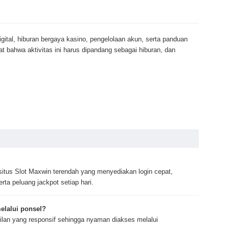
gital, hiburan bergaya kasino, pengelolaan akun, serta panduan
 bahwa aktivitas ini harus dipandang sebagai hiburan, dan
tus Slot Maxwin terendah yang menyediakan login cepat,
rta peluang jackpot setiap hari.
elalui ponsel?
ilan yang responsif sehingga nyaman diakses melalui