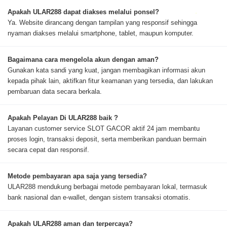
Apakah ULAR288 dapat diakses melalui ponsel?
Ya. Website dirancang dengan tampilan yang responsif sehingga
nyaman diakses melalui smartphone, tablet, maupun komputer.
Bagaimana cara mengelola akun dengan aman?
Gunakan kata sandi yang kuat, jangan membagikan informasi akun
kepada pihak lain, aktifkan fitur keamanan yang tersedia, dan lakukan
pembaruan data secara berkala.
Apakah Pelayan Di ULAR288 baik ?
Layanan customer service SLOT GACOR aktif 24 jam membantu
proses login, transaksi deposit, serta memberikan panduan bermain
secara cepat dan responsif.
Metode pembayaran apa saja yang tersedia?
ULAR288 mendukung berbagai metode pembayaran lokal, termasuk
bank nasional dan e-wallet, dengan sistem transaksi otomatis.
Apakah ULAR288 aman dan terpercaya?