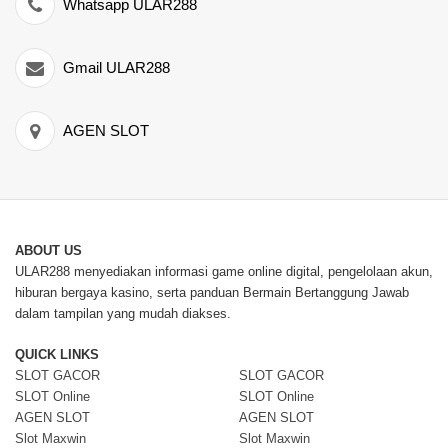
Whatsapp ULAR288
Gmail ULAR288
AGEN SLOT
ABOUT US
ULAR288 menyediakan informasi game online digital, pengelolaan akun,
hiburan bergaya kasino, serta panduan Bermain Bertanggung Jawab
dalam tampilan yang mudah diakses.
QUICK LINKS
SLOT GACOR
SLOT GACOR
SLOT Online
SLOT Online
AGEN SLOT
AGEN SLOT
Slot Maxwin
Slot Maxwin