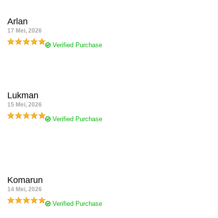
Arlan
17 Mei, 2026
Verified Purchase
Saya suka karena ada panduan mengenai pengelolaan akun dan
pengingat untuk bermain secara bertanggung jawab.
Lukman
15 Mei, 2026
Verified Purchase
Customer service SLOT GACOR cepat tanggap dan ramah.
Setiap transaksi deposit maupun withdraw diproses tanpa ribet
dan terasa aman.
Komarun
14 Mei, 2026
Verified Purchase
Awalnya cuma coba-coba daftar di SLOT GACOR, ternyata