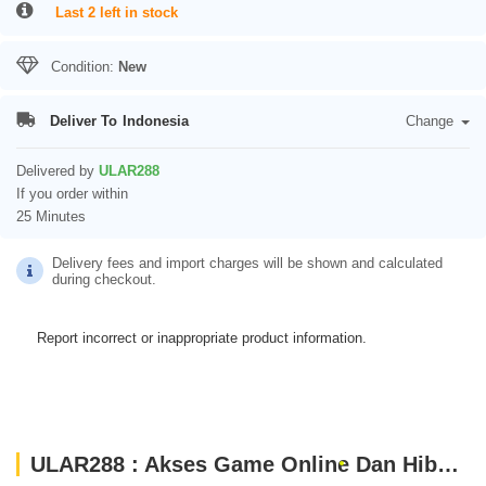
Last 2 left in stock
Condition:
New
Deliver To
Indonesia
Change
Delivered by
ULAR288
If you order within
25 Minutes
Delivery fees and import charges will be shown and calculated
during checkout.
Report incorrect or inappropriate product information.
ULAR288 : Akses Game Online Dan Hiburan Orang Dewasa Di Indonesia.