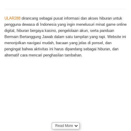
ULAR288
dirancang sebagai pusat informasi dan akses hiburan untuk
pengguna dewasa di Indonesia yang ingin menelusuri minat game online
digital, hiburan bergaya kasino, pengelolaan akun, serta panduan
Bermain Bertanggung Jawab dalam satu tampilan yang rapi. Website ini
menonjolkan navigasi mudah, bacaan yang jelas di ponsel, dan
pengingat bahwa aktivitas ini harus dipandang sebagai hiburan, dan
alternatif cara mencari penghasilan tambahan.
Read More