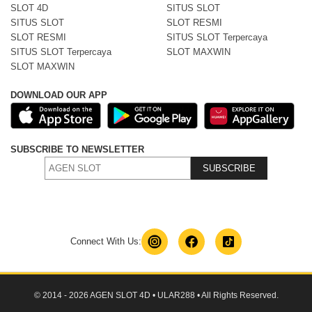
SLOT 4D
SITUS SLOT
SITUS SLOT
SLOT RESMI
SLOT RESMI
SITUS SLOT Terpercaya
SITUS SLOT Terpercaya
SLOT MAXWIN
SLOT MAXWIN
DOWNLOAD OUR APP
SUBSCRIBE TO NEWSLETTER
SUBSCRIBE
Connect With Us:
© 2014 - 2026 AGEN SLOT 4D • ULAR288 • All Rights Reserved.