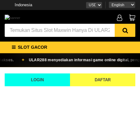
Indonesia
SLOT GACOR
es.
ULAR288 menyediakan informasi game online digital, pengelola
LOGIN
DAFTAR