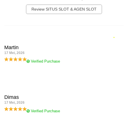
Review SITUS SLOT & AGEN SLOT
Thank you for rating!
Write a full reviews.
Martin
17 Mei, 2026
Verified Purchase
SLOT GACOR beneran cocok buat pemain modal kecil. Login
cepat, pasaran lengkap, dan transaksi aman bikin main jadi lebih
nyaman setiap hari.
Dimas
17 Mei, 2026
Verified Purchase
Tampilan websitenya bersih dan mudah dipahami. Informasi yang
saya cari bisa ditemukan dengan cepat.