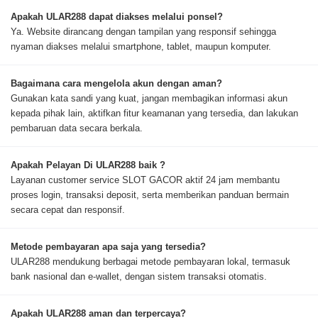
Apakah ULAR288 dapat diakses melalui ponsel?
Ya. Website dirancang dengan tampilan yang responsif sehingga
nyaman diakses melalui smartphone, tablet, maupun komputer.
Bagaimana cara mengelola akun dengan aman?
Gunakan kata sandi yang kuat, jangan membagikan informasi akun
kepada pihak lain, aktifkan fitur keamanan yang tersedia, dan lakukan
pembaruan data secara berkala.
Apakah Pelayan Di ULAR288 baik ?
Layanan customer service SLOT GACOR aktif 24 jam membantu
proses login, transaksi deposit, serta memberikan panduan bermain
secara cepat dan responsif.
Metode pembayaran apa saja yang tersedia?
ULAR288 mendukung berbagai metode pembayaran lokal, termasuk
bank nasional dan e-wallet, dengan sistem transaksi otomatis.
Apakah ULAR288 aman dan terpercaya?