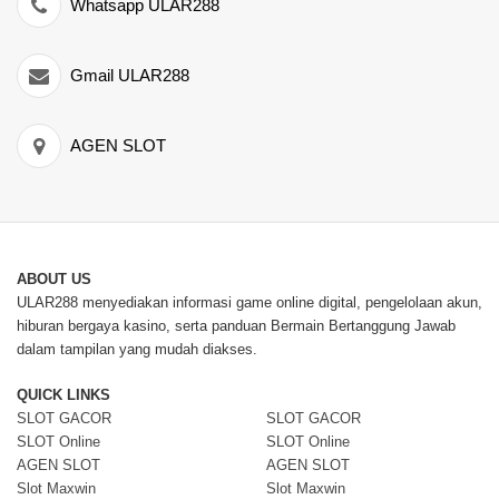
Whatsapp ULAR288
Gmail ULAR288
AGEN SLOT
ABOUT US
ULAR288 menyediakan informasi game online digital, pengelolaan akun,
hiburan bergaya kasino, serta panduan Bermain Bertanggung Jawab
dalam tampilan yang mudah diakses.
QUICK LINKS
SLOT GACOR
SLOT GACOR
SLOT Online
SLOT Online
AGEN SLOT
AGEN SLOT
Slot Maxwin
Slot Maxwin