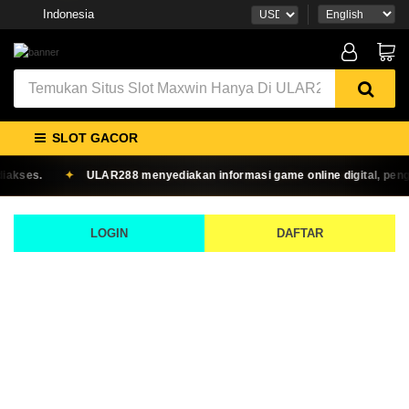
Indonesia
SLOT GACOR
es.
ULAR288 menyediakan informasi game online digital, pengelol
LOGIN
DAFTAR