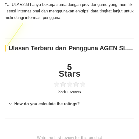
Ya. ULAR288 hanya bekerja sama dengan provider game yang memiliki
lisensi internasional dan menggunakan enkripsi data tingkat lanjut untuk
melindungi informasi pengguna.
Ulasan Terbaru dari Pengguna AGEN SLOT
5
Stars
85rb reviews
How do you calculate the ratings?
Write the first review for this product