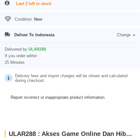
Last 2 left in stock
Condition:
New
Deliver To
Indonesia
Change
Delivered by
ULAR288
If you order within
25 Minutes
Delivery fees and import charges will be shown and calculated
during checkout.
Report incorrect or inappropriate product information.
ULAR288 : Akses Game Online Dan Hiburan Orang Dewasa Di Indonesia.