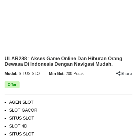
ULAR288 : Akses Game Online Dan Hiburan Orang
Dewasa Di Indonesia Dengan Navigasi Mudah.
Share
Model:
SITUS SLOT
Min Bet:
200 Perak
Offer
AGEN SLOT
SLOT GACOR
SITUS SLOT
SLOT 4D
SITUS SLOT