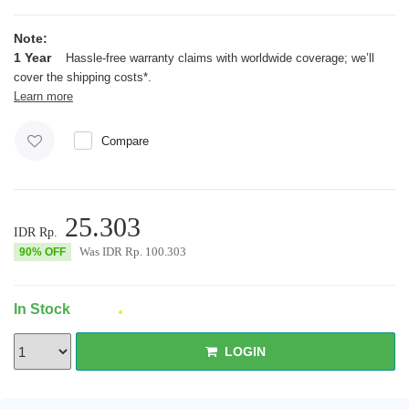
Note:
1 Year
Hassle-free warranty claims with worldwide coverage; we’ll
cover the shipping costs*.
Learn more
Compare
25.303
IDR Rp.
Was
IDR Rp.
100.303
90% OFF
In Stock
Login SLOT GACOR
LOGIN