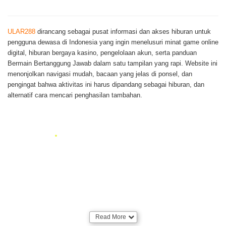
ULAR288
dirancang sebagai pusat informasi dan akses hiburan untuk
pengguna dewasa di Indonesia yang ingin menelusuri minat game online
digital, hiburan bergaya kasino, pengelolaan akun, serta panduan
Bermain Bertanggung Jawab dalam satu tampilan yang rapi. Website ini
menonjolkan navigasi mudah, bacaan yang jelas di ponsel, dan
pengingat bahwa aktivitas ini harus dipandang sebagai hiburan, dan
alternatif cara mencari penghasilan tambahan.
Read More