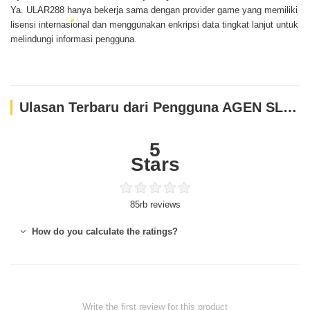
Ya. ULAR288 hanya bekerja sama dengan provider game yang memiliki
lisensi internasional dan menggunakan enkripsi data tingkat lanjut untuk
melindungi informasi pengguna.
Ulasan Terbaru dari Pengguna AGEN SLOT
5
Stars
85rb reviews
How do you calculate the ratings?
Write the first review for this product