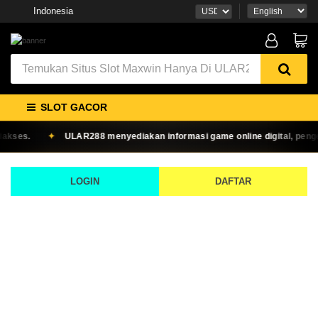
Indonesia
SLOT GACOR
es.
ULAR288 menyediakan informasi game online digital, pengelol
LOGIN
DAFTAR