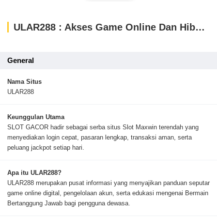
ULAR288 : Akses Game Online Dan Hiburan Orang Dewasa Di Indonesia.
General
Nama Situs
ULAR288
Keunggulan Utama
SLOT GACOR hadir sebagai serba situs Slot Maxwin terendah yang
menyediakan login cepat, pasaran lengkap, transaksi aman, serta
peluang jackpot setiap hari.
Apa itu ULAR288?
ULAR288 merupakan pusat informasi yang menyajikan panduan seputar
game online digital, pengelolaan akun, serta edukasi mengenai Bermain
Bertanggung Jawab bagi pengguna dewasa.