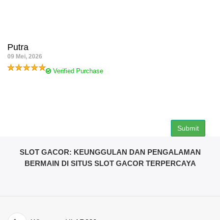
sistemnya terpercaya dan peluang menang harian memang
terasa lebih bagus dibanding situs lain.
Putra
09 Mei, 2026
Verified Purchase
SLOT GACOR punya sistem login cepat dan tampilan ringan.
Main SITUS SLOT jadi lebih lancar tanpa kendala, apalagi
transaksi selalu diproses cepat.
Submit
SLOT GACOR: KEUNGGULAN DAN PENGALAMAN
BERMAIN DI SITUS SLOT GACOR TERPERCAYA