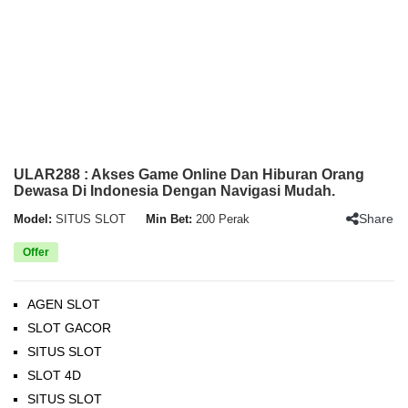
ULAR288 : Akses Game Online Dan Hiburan Orang
Dewasa Di Indonesia Dengan Navigasi Mudah.
Share
Model:
SITUS SLOT
Min Bet:
200 Perak
Offer
AGEN SLOT
SLOT GACOR
SITUS SLOT
SLOT 4D
SITUS SLOT