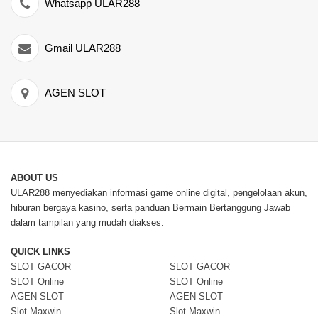
Whatsapp ULAR288
Gmail ULAR288
AGEN SLOT
ABOUT US
ULAR288 menyediakan informasi game online digital, pengelolaan akun,
hiburan bergaya kasino, serta panduan Bermain Bertanggung Jawab
dalam tampilan yang mudah diakses.
QUICK LINKS
SLOT GACOR
SLOT GACOR
SLOT Online
SLOT Online
AGEN SLOT
AGEN SLOT
Slot Maxwin
Slot Maxwin