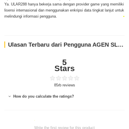
Ya. ULAR288 hanya bekerja sama dengan provider game yang memiliki
lisensi internasional dan menggunakan enkripsi data tingkat lanjut untuk
melindungi informasi pengguna.
Ulasan Terbaru dari Pengguna AGEN SLOT
5
Stars
85rb reviews
How do you calculate the ratings?
Write the first review for this product