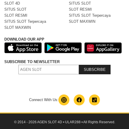
SLOT 4D
SITUS SLOT
SITUS SLOT
SLOT RESMI
SLOT RESMI
SITUS SLOT Terpercaya
SITUS SLOT Terpercaya
SLOT MAXWIN
SLOT MAXWIN
DOWNLOAD OUR APP
SUBSCRIBE TO NEWSLETTER
SUBSCRIBE
Connect With Us:
© 2014 - 2026 AGEN SLOT 4D • ULAR288 • All Rights Reserved.