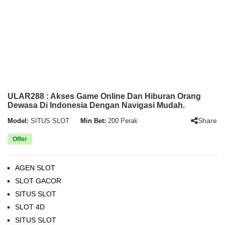
ULAR288 : Akses Game Online Dan Hiburan Orang
Dewasa Di Indonesia Dengan Navigasi Mudah.
Share
Model:
SITUS SLOT
Min Bet:
200 Perak
Offer
AGEN SLOT
SLOT GACOR
SITUS SLOT
SLOT 4D
SITUS SLOT