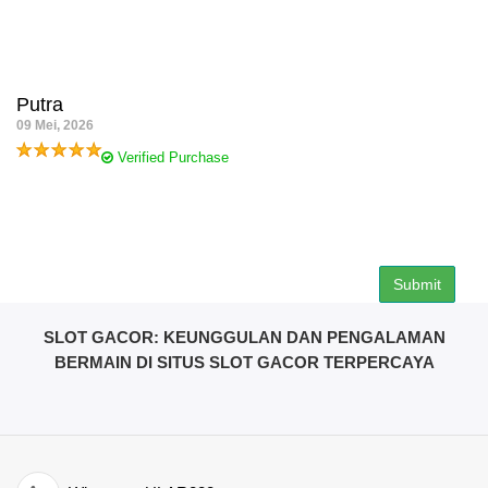
sistemnya terpercaya dan peluang menang harian memang
terasa lebih bagus dibanding situs lain.
Putra
09 Mei, 2026
Verified Purchase
SLOT GACOR punya sistem login cepat dan tampilan ringan.
Main SITUS SLOT jadi lebih lancar tanpa kendala, apalagi
transaksi selalu diproses cepat.
Submit
SLOT GACOR: KEUNGGULAN DAN PENGALAMAN
BERMAIN DI SITUS SLOT GACOR TERPERCAYA