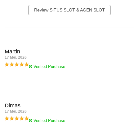
Review SITUS SLOT & AGEN SLOT
Thank you for rating!
Write a full reviews.
Martin
17 Mei, 2026
Verified Purchase
SLOT GACOR beneran cocok buat pemain modal kecil. Login
cepat, pasaran lengkap, dan transaksi aman bikin main jadi lebih
nyaman setiap hari.
Dimas
17 Mei, 2026
Verified Purchase
Tampilan websitenya bersih dan mudah dipahami. Informasi yang
saya cari bisa ditemukan dengan cepat.