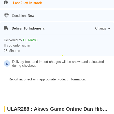
Last 2 left in stock
Condition:
New
Deliver To
Indonesia
Change
Delivered by
ULAR288
If you order within
25 Minutes
Delivery fees and import charges will be shown and calculated
during checkout.
Report incorrect or inappropriate product information.
ULAR288 : Akses Game Online Dan Hiburan Orang Dewasa Di Indonesia.