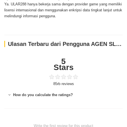
Ya. ULAR288 hanya bekerja sama dengan provider game yang memiliki
lisensi internasional dan menggunakan enkripsi data tingkat lanjut untuk
melindungi informasi pengguna.
Ulasan Terbaru dari Pengguna AGEN SLOT
5
Stars
85rb reviews
How do you calculate the ratings?
Write the first review for this product