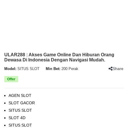
ULAR288 : Akses Game Online Dan Hiburan Orang
Dewasa Di Indonesia Dengan Navigasi Mudah.
Share
Model:
SITUS SLOT
Min Bet:
200 Perak
Offer
AGEN SLOT
SLOT GACOR
SITUS SLOT
SLOT 4D
SITUS SLOT