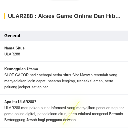
ULAR288 : Akses Game Online Dan Hiburan Orang Dewasa Di Indonesia.
General
Nama Situs
ULAR288
Keunggulan Utama
SLOT GACOR hadir sebagai serba situs Slot Maxwin terendah yang
menyediakan login cepat, pasaran lengkap, transaksi aman, serta
peluang jackpot setiap hari.
Apa itu ULAR288?
ULAR288 merupakan pusat informasi yang menyajikan panduan seputar
game online digital, pengelolaan akun, serta edukasi mengenai Bermain
Bertanggung Jawab bagi pengguna dewasa.