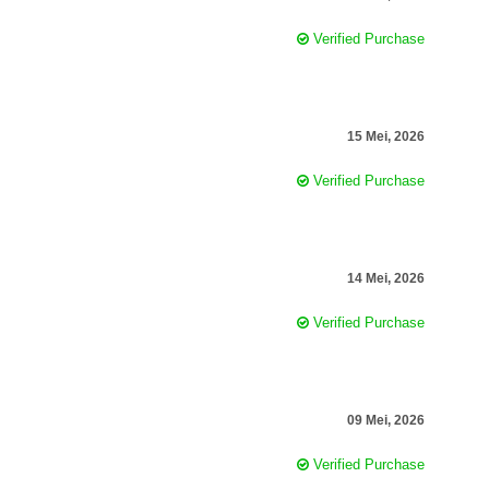
Verified Purchase
15 Mei, 2026
Verified Purchase
asa aman.
14 Mei, 2026
Verified Purchase
agus dibanding situs lain.
09 Mei, 2026
Verified Purchase