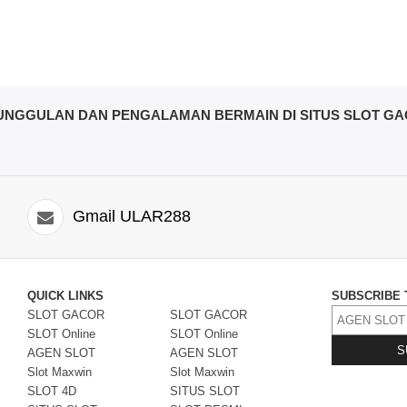
in SITUS SLOT jadi lebih lancar tanpa kendala, apalagi transaksi sel
UNGGULAN DAN PENGALAMAN BERMAIN DI SITUS SLOT G
Gmail ULAR288
QUICK LINKS
SUBSCRIBE
SLOT GACOR
SLOT GACOR
SLOT Online
SLOT Online
S
AGEN SLOT
AGEN SLOT
Slot Maxwin
Slot Maxwin
SLOT 4D
SITUS SLOT