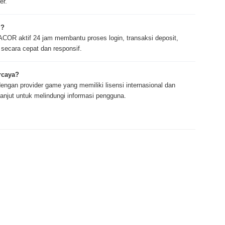
er.
 ?
OR aktif 24 jam membantu proses login, transaksi deposit,
secara cepat dan responsif.
rcaya?
gan provider game yang memiliki lisensi internasional dan
lanjut untuk melindungi informasi pengguna.