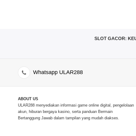
SLOT GACOR punya sistem login cepat dan tampilan ringan. Ma
SLOT GACOR: KE
Whatsapp ULAR288
ABOUT US
ULAR288 menyediakan informasi game online digital, pengelolaan
akun, hiburan bergaya kasino, serta panduan Bermain
Bertanggung Jawab dalam tampilan yang mudah diakses.