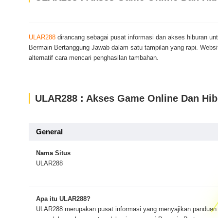
ULAR288
dirancang sebagai pusat informasi dan akses hiburan unt
Bermain Bertanggung Jawab dalam satu tampilan yang rapi. Website
alternatif cara mencari penghasilan tambahan.
ULAR288 : Akses Game Online Dan Hib
General
Nama Situs
ULAR288
Apa itu ULAR288?
ULAR288 merupakan pusat informasi yang menyajikan panduan se