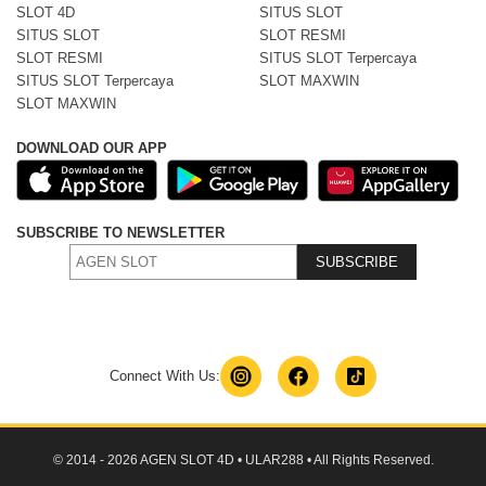
SLOT 4D
SITUS SLOT
SITUS SLOT
SLOT RESMI
SLOT RESMI
SITUS SLOT Terpercaya
SITUS SLOT Terpercaya
SLOT MAXWIN
SLOT MAXWIN
DOWNLOAD OUR APP
SUBSCRIBE TO NEWSLETTER
SUBSCRIBE
Connect With Us:
© 2014 - 2026 AGEN SLOT 4D • ULAR288 • All Rights Reserved.