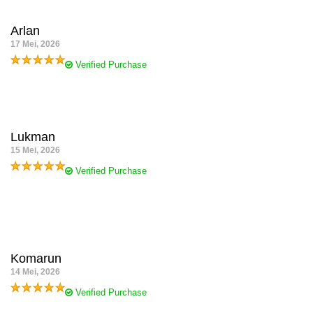
Arlan
17 Mei, 2026
Verified Purchase
Saya suka karena ada panduan mengenai pengelolaan akun dan
pengingat untuk bermain secara bertanggung jawab.
Lukman
15 Mei, 2026
Verified Purchase
Customer service SLOT GACOR cepat tanggap dan ramah.
Setiap transaksi deposit maupun withdraw diproses tanpa ribet
dan terasa aman.
Komarun
14 Mei, 2026
Verified Purchase
Awalnya cuma coba-coba daftar di SLOT GACOR, ternyata