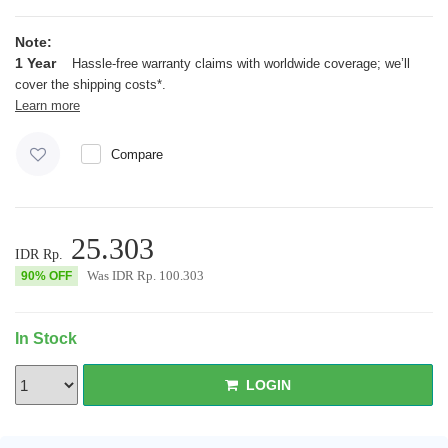
Note:
1 Year
Hassle-free warranty claims with worldwide coverage; we’ll
cover the shipping costs*.
Learn more
Compare
25.303
IDR Rp.
Was
IDR Rp.
100.303
90% OFF
In Stock
Login SLOT GACOR
LOGIN