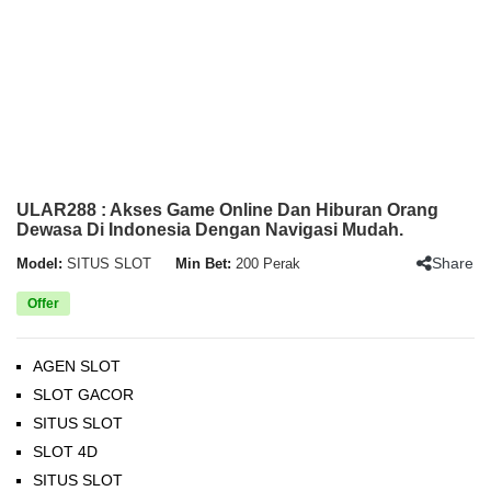
ULAR288 : Akses Game Online Dan Hiburan Orang
Dewasa Di Indonesia Dengan Navigasi Mudah.
Share
Model:
SITUS SLOT
Min Bet:
200 Perak
Offer
AGEN SLOT
SLOT GACOR
SITUS SLOT
SLOT 4D
SITUS SLOT