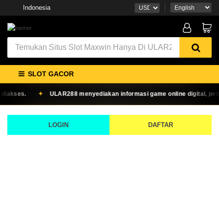
Indonesia
SLOT GACOR
kses.
ULAR288 menyediakan informasi game online digital, pengelo
LOGIN
DAFTAR