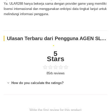
Ya. ULAR288 hanya bekerja sama dengan provider game yang memiliki
lisensi internasional dan menggunakan enkripsi data tingkat lanjut untuk
melindungi informasi pengguna.
Ulasan Terbaru dari Pengguna AGEN SLOT
5
Stars
85rb reviews
How do you calculate the ratings?
Write the first review for this product