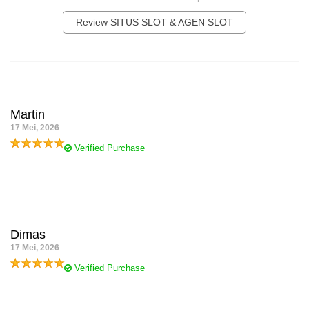
Review SITUS SLOT & AGEN SLOT
Thank you for rating!
Write a full reviews.
Martin
17 Mei, 2026
Verified Purchase
SLOT GACOR beneran cocok buat pemain modal kecil. Login
cepat, pasaran lengkap, dan transaksi aman bikin main jadi lebih
nyaman setiap hari.
Dimas
17 Mei, 2026
Verified Purchase
Tampilan websitenya bersih dan mudah dipahami. Informasi yang
saya cari bisa ditemukan dengan cepat.