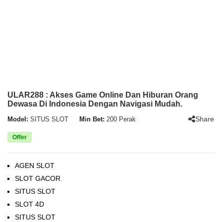
ULAR288 : Akses Game Online Dan Hiburan Orang
Dewasa Di Indonesia Dengan Navigasi Mudah.
Share
Model:
SITUS SLOT
Min Bet:
200 Perak
Offer
AGEN SLOT
SLOT GACOR
SITUS SLOT
SLOT 4D
SITUS SLOT