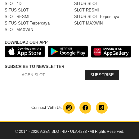
SLOT 4D
SITUS SLOT
SITUS SLOT
SLOT RESMI
SLOT RESMI
SITUS SLOT Terpercaya
SITUS SLOT Terpercaya
SLOT MAXWIN
SLOT MAXWIN
DOWNLOAD OUR APP
SUBSCRIBE TO NEWSLETTER
SUBSCRIBE
Connect With Us:
© 2014 - 2026 AGEN SLOT 4D • ULAR288 • All Rights Reserved.