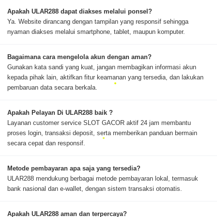
Apakah ULAR288 dapat diakses melalui ponsel?
Ya. Website dirancang dengan tampilan yang responsif sehingga
nyaman diakses melalui smartphone, tablet, maupun komputer.
Bagaimana cara mengelola akun dengan aman?
Gunakan kata sandi yang kuat, jangan membagikan informasi akun
kepada pihak lain, aktifkan fitur keamanan yang tersedia, dan lakukan
pembaruan data secara berkala.
Apakah Pelayan Di ULAR288 baik ?
Layanan customer service SLOT GACOR aktif 24 jam membantu
proses login, transaksi deposit, serta memberikan panduan bermain
secara cepat dan responsif.
Metode pembayaran apa saja yang tersedia?
ULAR288 mendukung berbagai metode pembayaran lokal, termasuk
bank nasional dan e-wallet, dengan sistem transaksi otomatis.
Apakah ULAR288 aman dan terpercaya?