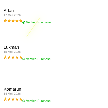
Arlan
17 Mei, 2026
Verified Purchase
Saya suka karena ada panduan mengenai pengelolaan akun dan
pengingat untuk bermain secara bertanggung jawab.
Lukman
15 Mei, 2026
Verified Purchase
Customer service SLOT GACOR cepat tanggap dan ramah.
Setiap transaksi deposit maupun withdraw diproses tanpa ribet
dan terasa aman.
Komarun
14 Mei, 2026
Verified Purchase
Awalnya cuma coba-coba daftar di SLOT GACOR, ternyata