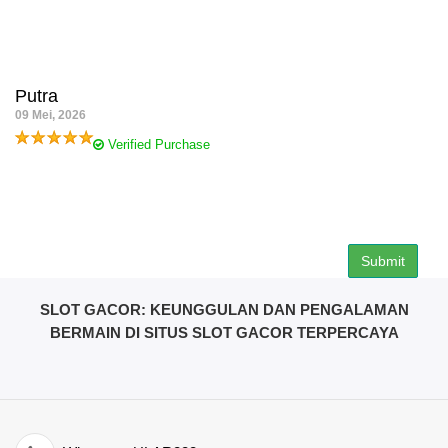
sistemnya terpercaya dan peluang menang harian memang
terasa lebih bagus dibanding situs lain.
Putra
09 Mei, 2026
Verified Purchase
SLOT GACOR punya sistem login cepat dan tampilan ringan.
Main SITUS SLOT jadi lebih lancar tanpa kendala, apalagi
transaksi selalu diproses cepat.
Submit
SLOT GACOR: KEUNGGULAN DAN PENGALAMAN
BERMAIN DI SITUS SLOT GACOR TERPERCAYA