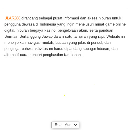
ULAR288
dirancang sebagai pusat informasi dan akses hiburan untuk
pengguna dewasa di Indonesia yang ingin menelusuri minat game online
digital, hiburan bergaya kasino, pengelolaan akun, serta panduan
Bermain Bertanggung Jawab dalam satu tampilan yang rapi. Website ini
menonjolkan navigasi mudah, bacaan yang jelas di ponsel, dan
pengingat bahwa aktivitas ini harus dipandang sebagai hiburan, dan
alternatif cara mencari penghasilan tambahan.
Read More