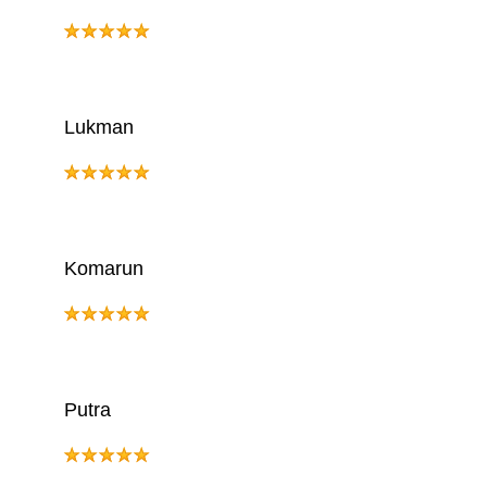
Saya suka karena ada panduan mengenai pengelolaan akun 
Lukman
Customer service SLOT GACOR cepat tanggap dan ramah. Set
Komarun
Awalnya cuma coba-coba daftar di SLOT GACOR, ternyata sis
Putra