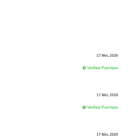
17 Mei, 2026
Verified Purchase
an setiap hari.
17 Mei, 2026
Verified Purchase
17 Mei, 2026