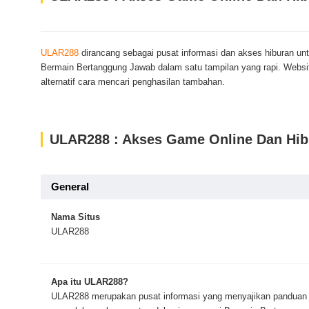
ULAR288
dirancang sebagai pusat informasi dan akses hiburan unt
Bermain Bertanggung Jawab dalam satu tampilan yang rapi. Website
alternatif cara mencari penghasilan tambahan.
ULAR288 : Akses Game Online Dan Hib
General
Nama Situs
ULAR288
Apa itu ULAR288?
ULAR288 merupakan pusat informasi yang menyajikan panduan se