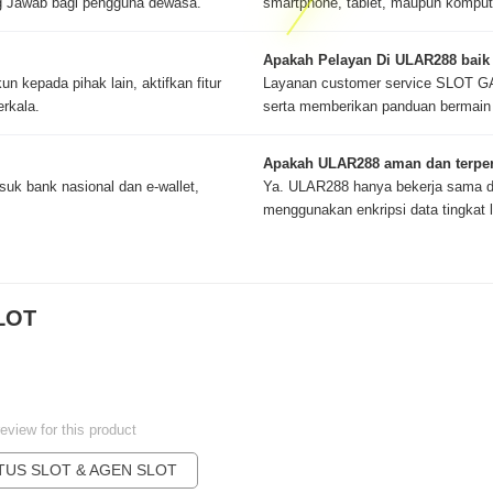
g Jawab bagi pengguna dewasa.
smartphone, tablet, maupun komput
Apakah Pelayan Di ULAR288 baik
 kepada pihak lain, aktifkan fitur
Layanan customer service SLOT GAC
rkala.
serta memberikan panduan bermain 
Apakah ULAR288 aman dan terpe
k bank nasional dan e-wallet,
Ya. ULAR288 hanya bekerja sama den
menggunakan enkripsi data tingkat 
SLOT
 review for this product
ITUS SLOT & AGEN SLOT