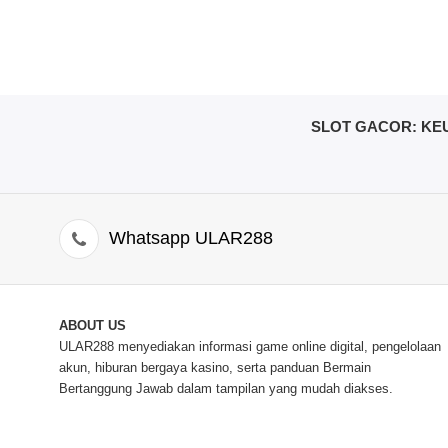
SLOT GACOR punya sistem login cepat dan tampilan ringan. Ma
SLOT GACOR: KE
Whatsapp ULAR288
ABOUT US
ULAR288 menyediakan informasi game online digital, pengelolaan
akun, hiburan bergaya kasino, serta panduan Bermain
Bertanggung Jawab dalam tampilan yang mudah diakses.