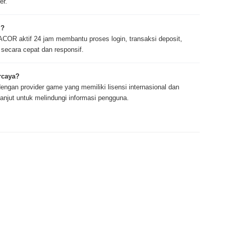
er.
 ?
OR aktif 24 jam membantu proses login, transaksi deposit,
secara cepat dan responsif.
rcaya?
gan provider game yang memiliki lisensi internasional dan
lanjut untuk melindungi informasi pengguna.