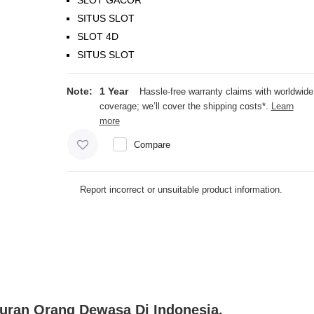
SITUS SLOT
SLOT 4D
SITUS SLOT
Note:
1 Year
Hassle-free warranty claims with worldwide
coverage; we’ll cover the shipping costs*.
Learn
more
Compare
Report incorrect or unsuitable product information.
uran Orang Dewasa Di Indonesia.