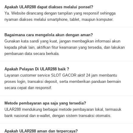
Apakah ULAR288 dapat diakses melalui ponsel?
Ya. Website dirancang dengan tampilan yang responsif sehingga
nyaman diakses melalui smartphone, tablet, maupun komputer.
Bagaimana cara mengelola akun dengan aman?
Gunakan kata sandi yang kuat, jangan membagikan informasi akun
kepada pihak lain, aktifkan fitur keamanan yang tersedia, dan lakukan
pembaruan data secara berkala.
Apakah Pelayan Di ULAR288 baik ?
Layanan customer service SLOT GACOR aktif 24 jam membantu
proses login, transaksi deposit, serta memberikan panduan bermain
secara cepat dan responsif.
Metode pembayaran apa saja yang tersedia?
ULAR288 mendukung berbagai metode pembayaran lokal, termasuk
bank nasional dan e-wallet, dengan sistem transaksi otomatis.
Apakah ULAR288 aman dan terpercaya?