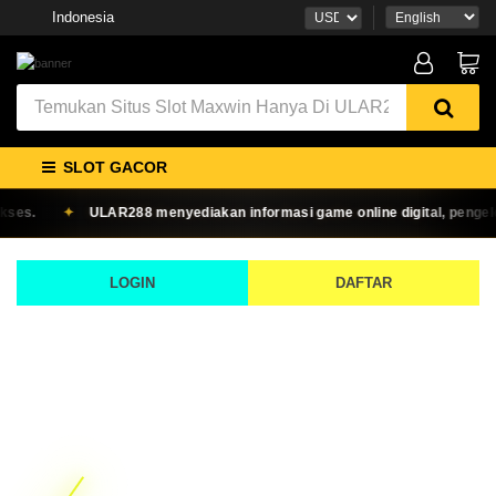
Indonesia
SLOT GACOR
.
ULAR288 menyediakan informasi game online digital, pengelolaa
LOGIN
DAFTAR