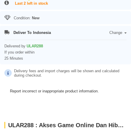
Last 2 left in stock
Condition:
New
Deliver To
Indonesia
Change
Delivered by
ULAR288
If you order within
25 Minutes
Delivery fees and import charges will be shown and calculated
during checkout.
Report incorrect or inappropriate product information.
ULAR288 : Akses Game Online Dan Hiburan Orang Dewasa Di Indonesia.