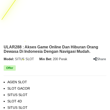
ULAR288 : Akses Game Online Dan Hiburan Orang
Dewasa Di Indonesia Dengan Navigasi Mudah.
Share
Model:
SITUS SLOT
Min Bet:
200 Perak
Offer
AGEN SLOT
SLOT GACOR
SITUS SLOT
SLOT 4D
SITUS SLOT