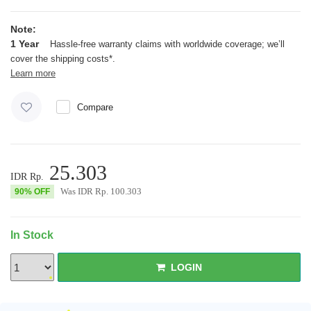
Note:
1 Year
Hassle-free warranty claims with worldwide coverage; we’ll
cover the shipping costs*.
Learn more
Compare
25.303
IDR Rp.
Was
IDR Rp.
100.303
90% OFF
In Stock
Login SLOT GACOR
LOGIN