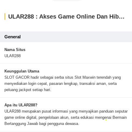
ULAR288 : Akses Game Online Dan Hiburan Orang Dewasa Di Indonesia.
General
Nama Situs
ULAR288
Keunggulan Utama
SLOT GACOR hadir sebagai serba situs Slot Maxwin terendah yang
menyediakan login cepat, pasaran lengkap, transaksi aman, serta
peluang jackpot setiap hari.
Apa itu ULAR288?
ULAR288 merupakan pusat informasi yang menyajikan panduan seputar
game online digital, pengelolaan akun, serta edukasi mengenai Bermain
Bertanggung Jawab bagi pengguna dewasa.