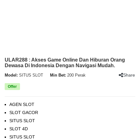
ULAR288 : Akses Game Online Dan Hiburan Orang
Dewasa Di Indonesia Dengan Navigasi Mudah.
Share
Model:
SITUS SLOT
Min Bet:
200 Perak
Offer
AGEN SLOT
SLOT GACOR
SITUS SLOT
SLOT 4D
SITUS SLOT