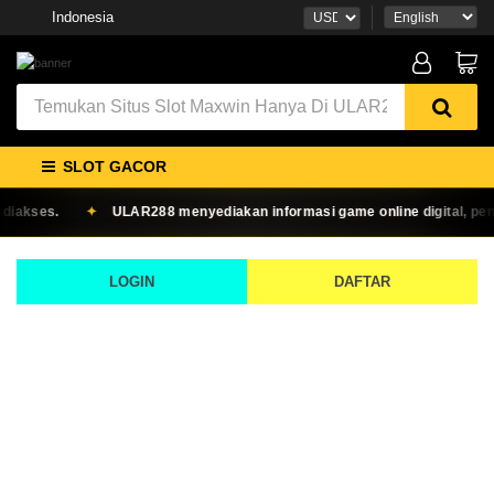
Indonesia
SLOT GACOR
ses.
ULAR288 menyediakan informasi game online digital, pengelo
LOGIN
DAFTAR