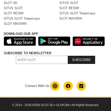
SLOT 4D
SITUS SLOT
SITUS SLOT
SLOT RESMI
SLOT RESMI
SITUS SLOT Terpercaya
SITUS SLOT Terpercaya
SLOT MAXWIN
SLOT MAXWIN
DOWNLOAD OUR APP
SUBSCRIBE TO NEWSLETTER
SUBSCRIBE
Connect With Us:
© 2014 - 2026 AGEN SLOT 4D • ULAR288 • All Rights Reserved.