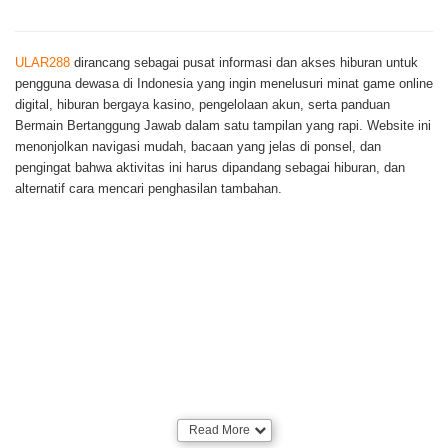
ULAR288
dirancang sebagai pusat informasi dan akses hiburan untuk
pengguna dewasa di Indonesia yang ingin menelusuri minat game online
digital, hiburan bergaya kasino, pengelolaan akun, serta panduan
Bermain Bertanggung Jawab dalam satu tampilan yang rapi. Website ini
menonjolkan navigasi mudah, bacaan yang jelas di ponsel, dan
pengingat bahwa aktivitas ini harus dipandang sebagai hiburan, dan
alternatif cara mencari penghasilan tambahan.
Read More