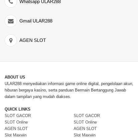
Whatsapp ULAR288
Gmail ULAR288
AGEN SLOT
ABOUT US
ULAR288 menyediakan informasi game online digital, pengelolaan akun,
hiburan bergaya kasino, serta panduan Bermain Bertanggung Jawab
dalam tampilan yang mudah diakses.
QUICK LINKS
SLOT GACOR
SLOT GACOR
SLOT Online
SLOT Online
AGEN SLOT
AGEN SLOT
Slot Maxwin
Slot Maxwin