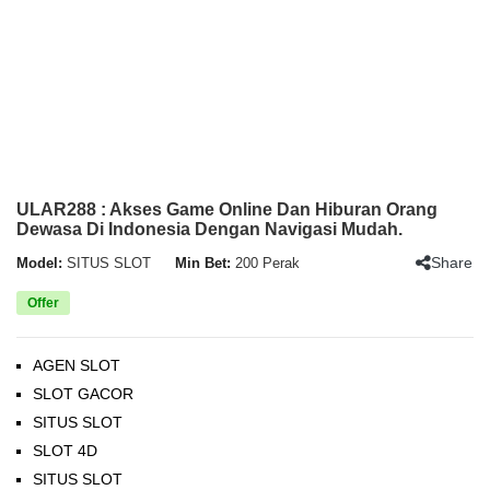
ULAR288 : Akses Game Online Dan Hiburan Orang
Dewasa Di Indonesia Dengan Navigasi Mudah.
Share
Model:
SITUS SLOT
Min Bet:
200 Perak
Offer
AGEN SLOT
SLOT GACOR
SITUS SLOT
SLOT 4D
SITUS SLOT