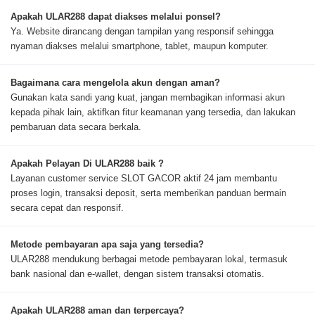
Apakah ULAR288 dapat diakses melalui ponsel?
Ya. Website dirancang dengan tampilan yang responsif sehingga
nyaman diakses melalui smartphone, tablet, maupun komputer.
Bagaimana cara mengelola akun dengan aman?
Gunakan kata sandi yang kuat, jangan membagikan informasi akun
kepada pihak lain, aktifkan fitur keamanan yang tersedia, dan lakukan
pembaruan data secara berkala.
Apakah Pelayan Di ULAR288 baik ?
Layanan customer service SLOT GACOR aktif 24 jam membantu
proses login, transaksi deposit, serta memberikan panduan bermain
secara cepat dan responsif.
Metode pembayaran apa saja yang tersedia?
ULAR288 mendukung berbagai metode pembayaran lokal, termasuk
bank nasional dan e-wallet, dengan sistem transaksi otomatis.
Apakah ULAR288 aman dan terpercaya?