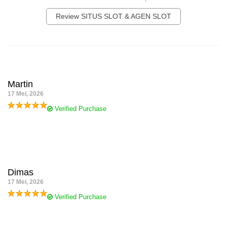
Review SITUS SLOT & AGEN SLOT
Thank you for rating!
Write a full reviews.
Martin
17 Mei, 2026
Verified Purchase
SLOT GACOR beneran cocok buat pemain modal kecil. Login
cepat, pasaran lengkap, dan transaksi aman bikin main jadi lebih
nyaman setiap hari.
Dimas
17 Mei, 2026
Verified Purchase
Tampilan websitenya bersih dan mudah dipahami. Informasi yang
saya cari bisa ditemukan dengan cepat.