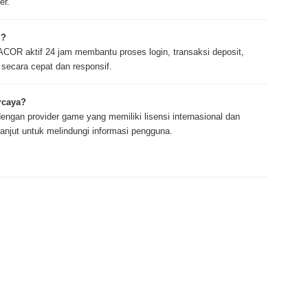
er.
 ?
OR aktif 24 jam membantu proses login, transaksi deposit,
secara cepat dan responsif.
rcaya?
gan provider game yang memiliki lisensi internasional dan
lanjut untuk melindungi informasi pengguna.