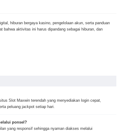
gital, hiburan bergaya kasino, pengelolaan akun, serta panduan
 bahwa aktivitas ini harus dipandang sebagai hiburan, dan
tus Slot Maxwin terendah yang menyediakan login cepat,
rta peluang jackpot setiap hari.
elalui ponsel?
ilan yang responsif sehingga nyaman diakses melalui