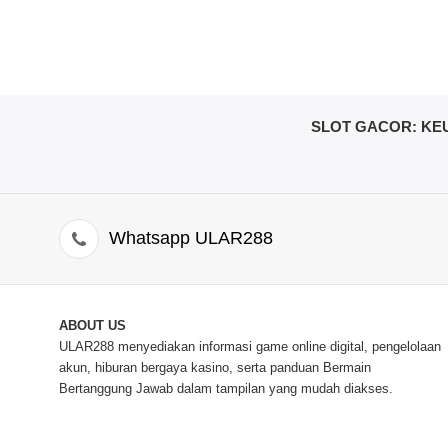
SLOT GACOR punya sistem login cepat dan tampilan ringan. Ma
SLOT GACOR: KE
Whatsapp ULAR288
ABOUT US
ULAR288 menyediakan informasi game online digital, pengelolaan
akun, hiburan bergaya kasino, serta panduan Bermain
Bertanggung Jawab dalam tampilan yang mudah diakses.