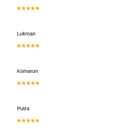
Saya suka karena ada panduan mengenai pengelolaan akun 
Lukman
Customer service SLOT GACOR cepat tanggap dan ramah. Set
Komarun
Awalnya cuma coba-coba daftar di SLOT GACOR, ternyata sis
Putra