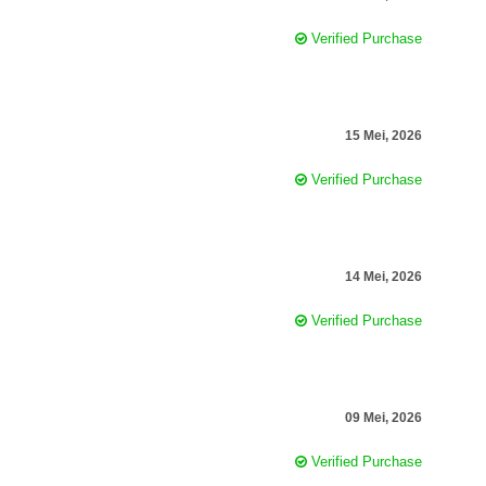
Verified Purchase
15 Mei, 2026
Verified Purchase
asa aman.
14 Mei, 2026
Verified Purchase
agus dibanding situs lain.
09 Mei, 2026
Verified Purchase