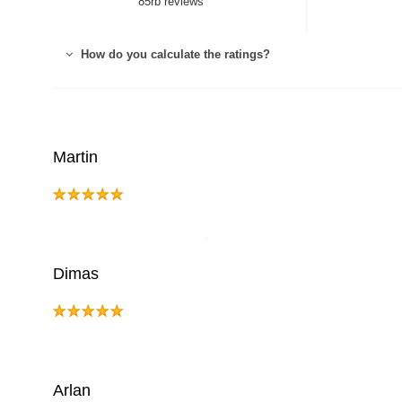
85rb reviews
Thank you for r
Write a full r
How do you calculate the ratings?
Martin
SLOT GACOR beneran cocok buat pemain modal kecil. Login ce
Dimas
Tampilan websitenya bersih dan mudah dipahami. Informasi 
Arlan