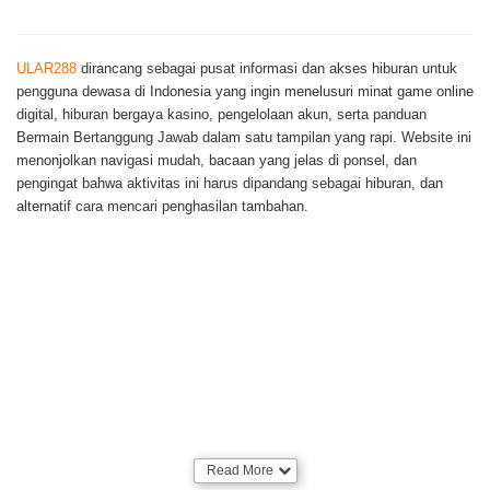
ULAR288
dirancang sebagai pusat informasi dan akses hiburan untuk
pengguna dewasa di Indonesia yang ingin menelusuri minat game online
digital, hiburan bergaya kasino, pengelolaan akun, serta panduan
Bermain Bertanggung Jawab dalam satu tampilan yang rapi. Website ini
menonjolkan navigasi mudah, bacaan yang jelas di ponsel, dan
pengingat bahwa aktivitas ini harus dipandang sebagai hiburan, dan
alternatif cara mencari penghasilan tambahan.
Read More