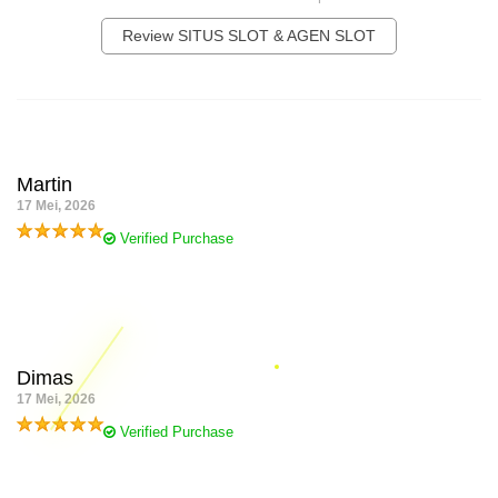
Review SITUS SLOT & AGEN SLOT
Thank you for rating!
Write a full reviews.
Martin
17 Mei, 2026
Verified Purchase
SLOT GACOR beneran cocok buat pemain modal kecil. Login
cepat, pasaran lengkap, dan transaksi aman bikin main jadi lebih
nyaman setiap hari.
Dimas
17 Mei, 2026
Verified Purchase
Tampilan websitenya bersih dan mudah dipahami. Informasi yang
saya cari bisa ditemukan dengan cepat.