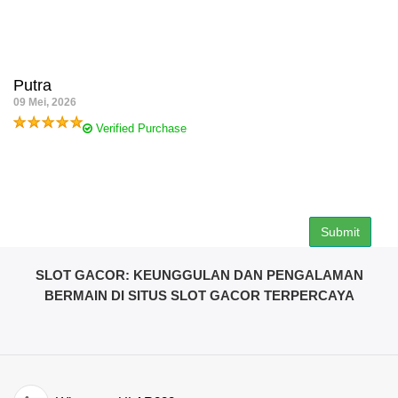
sistemnya terpercaya dan peluang menang harian memang
terasa lebih bagus dibanding situs lain.
Putra
09 Mei, 2026
Verified Purchase
SLOT GACOR punya sistem login cepat dan tampilan ringan.
Main SITUS SLOT jadi lebih lancar tanpa kendala, apalagi
transaksi selalu diproses cepat.
Submit
SLOT GACOR: KEUNGGULAN DAN PENGALAMAN
BERMAIN DI SITUS SLOT GACOR TERPERCAYA