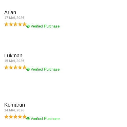
Arlan
17 Mei, 2026
Verified Purchase
Saya suka karena ada panduan mengenai pengelolaan akun dan
pengingat untuk bermain secara bertanggung jawab.
Lukman
15 Mei, 2026
Verified Purchase
Customer service SLOT GACOR cepat tanggap dan ramah.
Setiap transaksi deposit maupun withdraw diproses tanpa ribet
dan terasa aman.
Komarun
14 Mei, 2026
Verified Purchase
Awalnya cuma coba-coba daftar di SLOT GACOR, ternyata