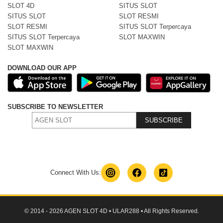
SLOT 4D
SITUS SLOT
SITUS SLOT
SLOT RESMI
SLOT RESMI
SITUS SLOT Terpercaya
SITUS SLOT Terpercaya
SLOT MAXWIN
SLOT MAXWIN
DOWNLOAD OUR APP
SUBSCRIBE TO NEWSLETTER
SUBSCRIBE
Connect With Us:
© 2014 - 2026 AGEN SLOT 4D • ULAR288 • All Rights Reserved.