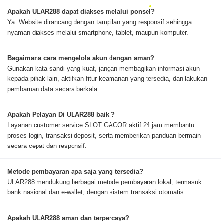
Apakah ULAR288 dapat diakses melalui ponsel?
Ya. Website dirancang dengan tampilan yang responsif sehingga
nyaman diakses melalui smartphone, tablet, maupun komputer.
Bagaimana cara mengelola akun dengan aman?
Gunakan kata sandi yang kuat, jangan membagikan informasi akun
kepada pihak lain, aktifkan fitur keamanan yang tersedia, dan lakukan
pembaruan data secara berkala.
Apakah Pelayan Di ULAR288 baik ?
Layanan customer service SLOT GACOR aktif 24 jam membantu
proses login, transaksi deposit, serta memberikan panduan bermain
secara cepat dan responsif.
Metode pembayaran apa saja yang tersedia?
ULAR288 mendukung berbagai metode pembayaran lokal, termasuk
bank nasional dan e-wallet, dengan sistem transaksi otomatis.
Apakah ULAR288 aman dan terpercaya?