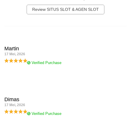
Review SITUS SLOT & AGEN SLOT
Thank you for rating!
Write a full reviews.
Martin
17 Mei, 2026
Verified Purchase
SLOT GACOR beneran cocok buat pemain modal kecil. Login
cepat, pasaran lengkap, dan transaksi aman bikin main jadi lebih
nyaman setiap hari.
Dimas
17 Mei, 2026
Verified Purchase
Tampilan websitenya bersih dan mudah dipahami. Informasi yang
saya cari bisa ditemukan dengan cepat.