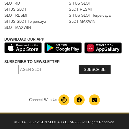
SLOT 4D
SITUS SLOT
SITUS SLOT
SLOT RESMI
SLOT RESMI
SITUS SLOT Terpercaya
SITUS SLOT Terpercaya
SLOT MAXWIN
SLOT MAXWIN
DOWNLOAD OUR APP
SUBSCRIBE TO NEWSLETTER
SUBSCRIBE
Connect With Us:
© 2014 - 2026 AGEN SLOT 4D • ULAR288 • All Rights Reserved.